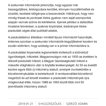
A szekunder információk jellemzője, hogy egyszer már
összegyűjtésre, feldolgozásra kerültek, könnyen hozzáférhetőek és
olcsóbb, kevésbé időigényes a beszerzésük. Hátrányuk, hogy nem
mindig frissek és pontosak illetve gyakran nem saját szempontok
alapján vannak szűrve és kiértékelve. Ilyenek például a statisztikai
hivatalok felmérései, a szakmai folyóiratok, kiadványok illetve
piackutató cégek által publikált adatok.
A piackutatáshoz általában mindkét típusú információt használják,
érdemes azonban a szekunder információk begyűjtésével kezdeni és
ezután eldönteni, hogy szükség van-e a primer információkra is.
A piackutatási folyamatok legismertebb kivitelezői a különböző
ügynökségek, intézetek. Magyarországon már az 1930-as években is
létezett piackutató intézet; a Magyar Gazdaságkutató Intézet a
második világháború után is folytatta tevékenységét. Az 50-es évektől
kezdve egyre több új intézmény alakult, amelyek munkakörébe a
közvéleménykutatás is beletartozott. A rendszerváltást közvetlenül
megelőző és azt követő években a piackutató intézmények újra
virágkorukat élték, hiszen 1988 és 1993 között több mint 50
jelentősebb intézmény alakult.
2019-01-21
0 HOZZÁSZÓLÁS
SZERZŐ:
ADMIN
/
/