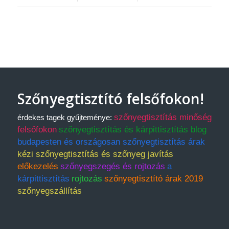
Szőnyegtisztító felsőfokon!
szőnyegtisztítás minőség
érdekes tagek gyűjteménye:
felsőfokon
szőnyegtisztítás és kárpittisztítás blog
budapesten és országosan szőnyegtisztítás árak
kézi szőnyegtisztítás és szőnyeg javítás
előkezelés
szőnyegszegés és rojtozás
a
kárpittisztítás
rojtozás
szőnyegtisztító árak 2019
szőnyegszállítás