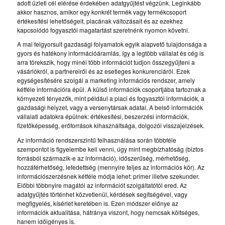
adott üzleti cél elérése érdekében adatgyűjtést végzünk. Leginkább
akkor hasznos, amikor egy konkrét termék vagy termékcsoport
értékesítési lehetőségeit, piacának változásait és az ezekhez
kapcsolódó fogyasztói magatartást szeretnénk nyomon követni.
A mai felgyorsult gazdasági folyamatok egyik alapvető tulajdonsága a
gyors és hatékony információáramlás, így a legtöbb vállalat és cég is
arra törekszik, hogy minél több információt tudjon összegyűjteni a
vásárlókról, a partnereiről és az esetleges konkurenciáról. Ezek
egységesítésére szolgál a marketing információs rendszer, amely
kétféle információra épül. A külső információk csoportjába tartoznak a
környezeti tényezők, mint például a piaci és fogyasztói információk, a
gazdasági helyzet, vagy a versenytársak adatai. A belső információk
vállalati adatokra épülnek: értékesítési, beszerzési információk,
fizetőképesség, erőforrások kihasználtsága, dolgozói visszajelzések.
Az információ rendszerszintű felhasználása során többféle
szempontot is figyelembe kell venni, úgy mint megbízhatóság (biztos
forrásból származik-e az információ), időszerűség, mérhetőség,
hozzáférhetőség, lefedettség (mennyire teljes az információs kör). Az
információszerzésnek kétféle módja lehet: primer illetve szekunder.
Előbbi többnyire magától az információt szolgáltatótól ered. Az
adatgyűjtés történhet közvetlenül, kérdések segítségével, vagy
megfigyelés, kísérlet keretében is. Ezen módszer előnye az
információk aktualitása, hátránya viszont, hogy nemcsak költséges,
hanem időigényes is.