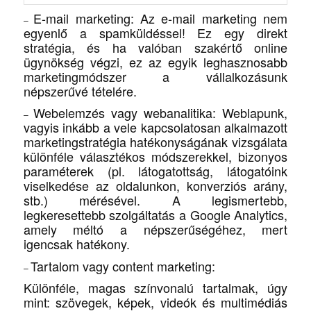
E-mail marketing
: Az e-mail marketing nem
–
egyenlő a spamküldéssel! Ez egy direkt
stratégia, és ha valóban szakértő online
ügynökség végzi, ez az egyik leghasznosabb
marketingmódszer a vállalkozásunk
népszerűvé tételére.
Webelemzés vagy webanalitika
: Weblapunk,
–
vagyis inkább a vele kapcsolatosan alkalmazott
marketingstratégia hatékonyságának vizsgálata
különféle választékos módszerekkel, bizonyos
paraméterek (pl. látogatottság, látogatóink
viselkedése az oldalunkon, konverziós arány,
stb.) mérésével. A legismertebb,
legkeresettebb szolgáltatás a Google Analytics,
amely méltó a népszerűségéhez, mert
igencsak hatékony.
Tartalom vagy content marketing
:
–
Különféle, magas színvonalú tartalmak, úgy
mint: szövegek, képek, videók és multimédiás