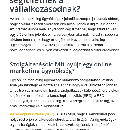
segíthetnek a
vállalkozásodnak?
Az online marketing ügynökségek jelentős szerepet játszanak abban,
hogy a vállalkozások sikeresen érvényesüljenek a digitális világban.
Az internet fejlődésével egyre több cég ismeri fel, hogy szükség van
egy erős online jelenlétre, ha versenyben akarnak maradni. Ebben a
cikkben bemutatjuk, hogyan segíthetnek az online marketing
ügynökségek különböző szolgáltatásaikkal a vállalkozásod
növekedésében, és milyen eszközökkel dolgoznak a siker érdekében.
Szolgáltatások: Mit nyújt egy online
marketing ügynökség?
Egy online marketing ügynökség különböző szolgáltatásokat kínál,
amelyek mindegyike hozzájárul ahhoz, hogy a vállalkozásod jobban
teljesítsen az interneten. Ezek a szolgáltatások különböző területeken
segítenek, mint például a keresőoptimalizálás (SEO), a PPC
kampányok, a tartalommarketing, a közösségi média marketing, az
email marketing és a webanalitika.
Keresőoptimalizálás (SEO):
A SEO célja, hogy a weboldalad jobb
helyezést érjen el a keresőmotorok találati listáján. Az ügynökségek
olyan stratégiákat dolgoznak ki, amelyek segítenek a megfelelő
kulcsszavak kiválasztásában, a weboldal technikai