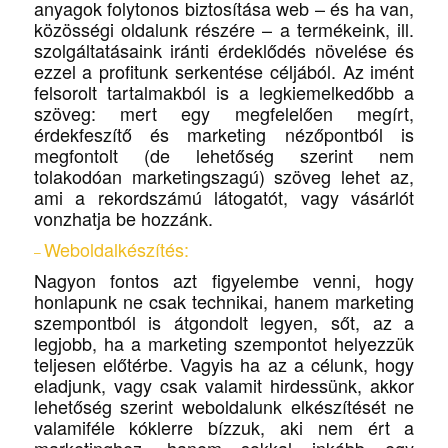
anyagok folytonos biztosítása web – és ha van,
közösségi oldalunk részére – a termékeink, ill.
szolgáltatásaink iránti érdeklődés növelése és
ezzel a profitunk serkentése céljából. Az imént
felsorolt tartalmakból is a legkiemelkedőbb a
szöveg: mert egy megfelelően megírt,
érdekfeszítő és marketing nézőpontból is
megfontolt (de lehetőség szerint nem
tolakodóan marketingszagú) szöveg lehet az,
ami a rekordszámú látogatót, vagy vásárlót
vonzhatja be hozzánk.
Weboldalkészítés
:
–
Nagyon fontos azt figyelembe venni, hogy
honlapunk ne csak technikai, hanem marketing
szempontból is átgondolt legyen, sőt, az a
legjobb, ha a marketing szempontot helyezzük
teljesen előtérbe. Vagyis ha az a célunk, hogy
eladjunk, vagy csak valamit hirdessünk, akkor
lehetőség szerint weboldalunk elkészítését ne
valamiféle kóklerre bízzuk, aki nem ért a