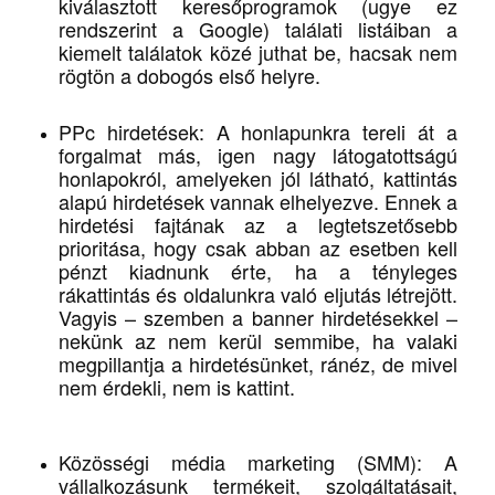
kiválasztott keresőprogramok (ugye ez
rendszerint a Google) találati listáiban a
kiemelt találatok közé juthat be, hacsak nem
rögtön a dobogós első helyre.
PPc hirdetések: A honlapunkra tereli át a
forgalmat más, igen nagy látogatottságú
honlapokról, amelyeken jól látható, kattintás
alapú hirdetések vannak elhelyezve. Ennek a
hirdetési fajtának az a legtetszetősebb
prioritása, hogy csak abban az esetben kell
pénzt kiadnunk érte, ha a tényleges
rákattintás és oldalunkra való eljutás létrejött.
Vagyis – szemben a banner hirdetésekkel –
nekünk az nem kerül semmibe, ha valaki
megpillantja a hirdetésünket, ránéz, de mivel
nem érdekli, nem is kattint.
Közösségi média marketing (SMM): A
vállalkozásunk termékeit, szolgáltatásait,