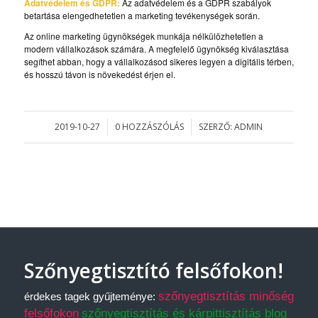
Adatvédelem és GDPR:
Az adatvédelem és a GDPR szabályok
betartása elengedhetetlen a marketing tevékenységek során.
Az online marketing ügynökségek munkája nélkülözhetetlen a
modern vállalkozások számára. A megfelelő ügynökség kiválasztása
segíthet abban, hogy a vállalkozásod sikeres legyen a digitális térben,
és hosszú távon is növekedést érjen el.
2019-10-27
0 HOZZÁSZÓLÁS
SZERZŐ:
ADMIN
/
/
Szőnyegtisztító felsőfokon!
szőnyegtisztítás minőség
érdekes tagek gyűjteménye:
felsőfokon
szőnyegtisztítás és kárpittisztítás blog