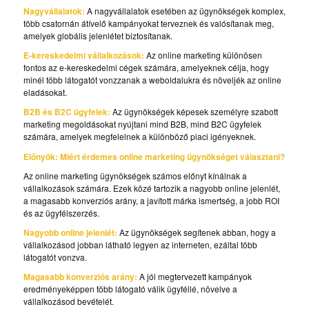
Nagyvállalatok:
A nagyvállalatok esetében az ügynökségek komplex,
több csatornán átívelő kampányokat terveznek és valósítanak meg,
amelyek globális jelenlétet biztosítanak.
E-kereskedelmi vállalkozások:
Az online marketing különösen
fontos az e-kereskedelmi cégek számára, amelyeknek célja, hogy
minél több látogatót vonzzanak a weboldalukra és növeljék az online
eladásokat.
B2B és B2C ügyfelek:
Az ügynökségek képesek személyre szabott
marketing megoldásokat nyújtani mind B2B, mind B2C ügyfelek
számára, amelyek megfelelnek a különböző piaci igényeknek.
Előnyök: Miért érdemes online marketing ügynökséget választani?
Az online marketing ügynökségek számos előnyt kínálnak a
vállalkozások számára. Ezek közé tartozik a nagyobb online jelenlét,
a magasabb konverziós arány, a javított márka ismertség, a jobb ROI
és az ügyfélszerzés.
Nagyobb online jelenlét:
Az ügynökségek segítenek abban, hogy a
vállalkozásod jobban látható legyen az interneten, ezáltal több
látogatót vonzva.
Magasabb konverziós arány:
A jól megtervezett kampányok
eredményeképpen több látogató válik ügyféllé, növelve a
vállalkozásod bevételét.