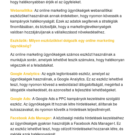
hogy hatékonyabban érjék el az ügyfeleket.
Webanalitika:
Az online marketing ügynökségek webanalitikai
eszközöket használnak annak érdekében, hogy nyomon kövessék a
kampányok hatékonyságát. Ezek az adatok segítenek a stratégiák
finomításában, és biztosítják, hogy a marketingtevékenységek
valóban hozzájáruljanak a vállalkozásod növekedéséhez.
Eszközök: Milyen eszközökkel dolgozik egy online marketing
ügynökség?
Az online marketing ügynökségek számos eszközt használnak a
munkájuk során, amelyek lehetővé teszik számukra, hogy hatékonyan
végezzék el a feladataikat.
Google Analytics:
Az egyik legfontosabb eszköz, amelyet az
ügynökségek használnak, a Google Analytics. Ez az eszköz lehetővé
teszi, hogy nyomon kövesd a weboldalad látogatottságát, megértsd a
látogatók viselkedését, és azonosítsd a fejlesztési lehetőségeket.
Google Ads:
A Google Ads a PPC kampányok kezelésére szolgáló
eszköz. Az ügynökségek itt hoznak létre hirdetéseket, állítanak be
kulcsszavakat, és nyomon követik a hirdetések teljesítményét.
Facebook Ads Manager:
A közösségi média hirdetések kezeléséhez
az ügynökségek gyakran használják a Facebook Ads Manager-t. Ez
az eszköz lehetővé teszi, hogy célzott hirdetéseket hozzanak létre, és
mérjék azok hatékonyságát.