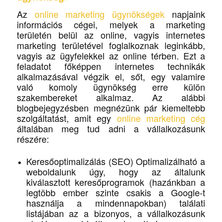
Az
online marketing ügynökségek
napjaink
információs cégei, melyek a marketing
területén belül az online, vagyis internetes
marketing területével foglalkoznak leginkább,
vagyis az ügyfelekkel az online térben. Ezt a
feladatot főképpen internetes technikák
alkalmazásával végzik el, sőt, egy valamire
való komoly ügynökség erre külön
szakembereket alkalmaz. Az alábbi
blogbejegyzésben megnézünk pár kiemeltebb
szolgáltatást, amit egy
online marketing cég
általában meg tud adni a vállalkozásunk
részére:
Keresőoptimalizálás (SEO) Optimalizálható a
weboldalunk úgy, hogy az általunk
kiválasztott keresőprogramok (hazánkban a
legtöbb ember szinte csakis a Google-t
használja a mindennapokban) találati
listájában az a bizonyos, a vállalkozásunk