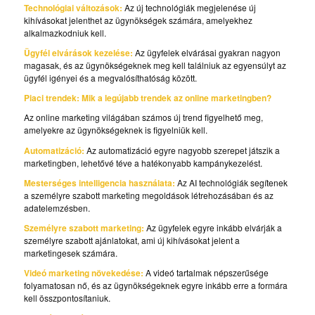
Technológiai változások:
Az új technológiák megjelenése új
kihívásokat jelenthet az ügynökségek számára, amelyekhez
alkalmazkodniuk kell.
Ügyfél elvárások kezelése:
Az ügyfelek elvárásai gyakran nagyon
magasak, és az ügynökségeknek meg kell találniuk az egyensúlyt az
ügyfél igényei és a megvalósíthatóság között.
Piaci trendek: Mik a legújabb trendek az online marketingben?
Az online marketing világában számos új trend figyelhető meg,
amelyekre az ügynökségeknek is figyelniük kell.
Automatizáció:
Az automatizáció egyre nagyobb szerepet játszik a
marketingben, lehetővé téve a hatékonyabb kampánykezelést.
Mesterséges intelligencia használata:
Az AI technológiák segítenek
a személyre szabott marketing megoldások létrehozásában és az
adatelemzésben.
Személyre szabott marketing:
Az ügyfelek egyre inkább elvárják a
személyre szabott ajánlatokat, ami új kihívásokat jelent a
marketingesek számára.
Videó marketing növekedése:
A videó tartalmak népszerűsége
folyamatosan nő, és az ügynökségeknek egyre inkább erre a formára
kell összpontosítaniuk.