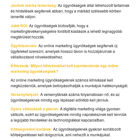
Javított márka ismertség:
Az ügynökségek által létrehozott tartalmak
és hirdetések segítenek abban, hogy a márkád szélesebb körben
ismertté váljon.
Jobb ROI:
Az ügynökségek biztosítják, hogy a
marketingtevékenységekre fordított kiadások a lehető legnagyobb
megtérülést hozzák.
Ügyfélszerzés:
Az online marketing ügynökségek segítenek új
ügyfeleket szerezni, amelyek hosszú távon is hozzájárulnak a
vállalkozásod növekedéséhez.
Kihívások: Milyen kihívásokkal kell szembenéznie egy online
marketing ügynökségnek?
Az online marketing ügynökségeknek számos kihívással kell
megküzdeniük, amelyek befolyásolhatják a munkájuk hatékonyságát.
Versenyhelyzet:
A versenytársak száma folyamatosan nő, és az
ügynökségeknek mindig egy lépéssel előrébb kell járniuk.
Gyors változások a piacon:
A digitális marketing világa gyorsan
változik, ezért az ügynökségeknek mindig naprakésznek kell lenniük
a legújabb trendekkel és technológiákkal kapcsolatban.
Költségvetési korlátok:
Az ügynökségeknek gyakran korlátozott
költségvetéssel kell dolgozniuk, ami nehezíti a munkájukat.