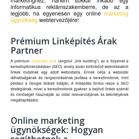
marketinghez, hanem sokkal inkább egy
informatikus reklámszakemberre, de az a
legjobb, ha egyenesen egy online
marketing
ügynökség
webtervezőjére!
Prémium Linképítés Árak
Partner
A prémium
linképítés árak
(angolul „link building”) az a folyamat a
keresőoptimalizálásban (SEO), amely során különböző weboldalakról
linkek mutatnak egy adott weboldalra. Ennek célja a weboldal
láthatóságának és rangsorolásának javítása a keresőmotorok, mint
például a Google találati listáján. A linképítés fontos része a SEO
stratégiának, mivel a keresőmotorok gyakran a bejövő linkek számát
és minőségét használják az oldal relevanciájának és tekintélyének
megállapítására.
Online marketing
ügynökségek: Hogyan