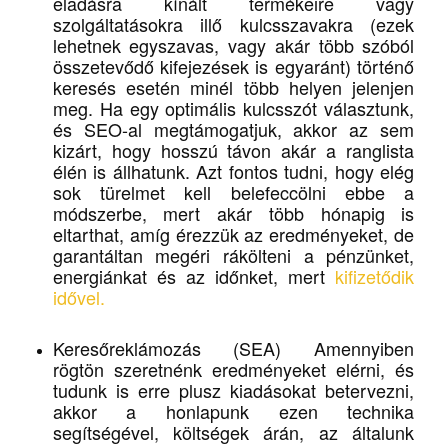
eladásra kínált termékeire vagy
szolgáltatásokra illő kulcsszavakra (ezek
lehetnek egyszavas, vagy akár több szóból
összetevődő kifejezések is egyaránt) történő
keresés esetén minél több helyen jelenjen
meg. Ha egy optimális kulcsszót választunk,
és SEO-al megtámogatjuk, akkor az sem
kizárt, hogy hosszú távon akár a ranglista
élén is állhatunk. Azt fontos tudni, hogy elég
sok türelmet kell belefeccölni ebbe a
módszerbe, mert akár több hónapig is
eltarthat, amíg érezzük az eredményeket, de
garantáltan megéri rákölteni a pénzünket,
energiánkat és az időnket, mert
kifizetődik
idővel.
Keresőreklámozás (SEA) Amennyiben
rögtön szeretnénk eredményeket elérni, és
tudunk is erre plusz kiadásokat betervezni,
akkor a honlapunk ezen technika
segítségével, költségek árán, az általunk