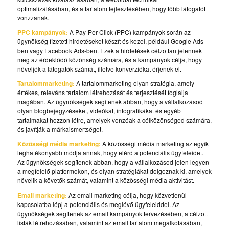
optimalizálásában, és a tartalom fejlesztésében, hogy több látogatót
vonzzanak.
PPC kampányok:
A Pay-Per-Click (PPC) kampányok során az
ügynökség fizetett hirdetéseket készít és kezel, például Google Ads-
ben vagy Facebook Ads-ben. Ezek a hirdetések célzottan jelennek
meg az érdeklődő közönség számára, és a kampányok célja, hogy
növeljék a látogatók számát, illetve konverziókat érjenek el.
Tartalommarketing:
A tartalommarketing olyan stratégia, amely
értékes, releváns tartalom létrehozását és terjesztését foglalja
magában. Az ügynökségek segítenek abban, hogy a vállalkozásod
olyan blogbejegyzéseket, videókat, infografikákat és egyéb
tartalmakat hozzon létre, amelyek vonzóak a célközönséged számára,
és javítják a márkaismertséget.
Közösségi média marketing:
A közösségi média marketing az egyik
leghatékonyabb módja annak, hogy elérd a potenciális ügyfeleidet.
Az ügynökségek segítenek abban, hogy a vállalkozásod jelen legyen
a megfelelő platformokon, és olyan stratégiákat dolgoznak ki, amelyek
növelik a követők számát, valamint a közösségi média aktivitást.
Email marketing:
Az email marketing célja, hogy közvetlenül
kapcsolatba lépj a potenciális és meglévő ügyfeleiddel. Az
ügynökségek segítenek az email kampányok tervezésében, a célzott
listák létrehozásában, valamint az email tartalom megalkotásában,