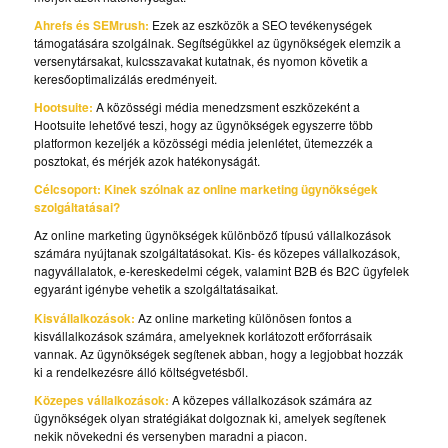
Ahrefs és SEMrush:
Ezek az eszközök a SEO tevékenységek
támogatására szolgálnak. Segítségükkel az ügynökségek elemzik a
versenytársakat, kulcsszavakat kutatnak, és nyomon követik a
keresőoptimalizálás eredményeit.
Hootsuite:
A közösségi média menedzsment eszközeként a
Hootsuite lehetővé teszi, hogy az ügynökségek egyszerre több
platformon kezeljék a közösségi média jelenlétet, ütemezzék a
posztokat, és mérjék azok hatékonyságát.
Célcsoport: Kinek szólnak az online marketing ügynökségek
szolgáltatásai?
Az online marketing ügynökségek különböző típusú vállalkozások
számára nyújtanak szolgáltatásokat. Kis- és közepes vállalkozások,
nagyvállalatok, e-kereskedelmi cégek, valamint B2B és B2C ügyfelek
egyaránt igénybe vehetik a szolgáltatásaikat.
Kisvállalkozások:
Az online marketing különösen fontos a
kisvállalkozások számára, amelyeknek korlátozott erőforrásaik
vannak. Az ügynökségek segítenek abban, hogy a legjobbat hozzák
ki a rendelkezésre álló költségvetésből.
Közepes vállalkozások:
A közepes vállalkozások számára az
ügynökségek olyan stratégiákat dolgoznak ki, amelyek segítenek
nekik növekedni és versenyben maradni a piacon.