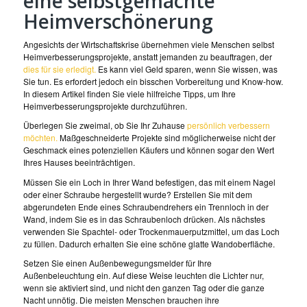
eine selbstgemachte
Heimverschönerung
Angesichts der Wirtschaftskrise übernehmen viele Menschen selbst
Heimverbesserungsprojekte, anstatt jemanden zu beauftragen, der
dies für sie erledigt.
Es kann viel Geld sparen, wenn Sie wissen, was
Sie tun. Es erfordert jedoch ein bisschen Vorbereitung und Know-how.
In diesem Artikel finden Sie viele hilfreiche Tipps, um Ihre
Heimverbesserungsprojekte durchzuführen.
Überlegen Sie zweimal, ob Sie Ihr Zuhause
persönlich verbessern
möchten.
Maßgeschneiderte Projekte sind möglicherweise nicht der
Geschmack eines potenziellen Käufers und können sogar den Wert
Ihres Hauses beeinträchtigen.
Müssen Sie ein Loch in Ihrer Wand befestigen, das mit einem Nagel
oder einer Schraube hergestellt wurde? Erstellen Sie mit dem
abgerundeten Ende eines Schraubendrehers ein Trennloch in der
Wand, indem Sie es in das Schraubenloch drücken. Als nächstes
verwenden Sie Spachtel- oder Trockenmauerputzmittel, um das Loch
zu füllen. Dadurch erhalten Sie eine schöne glatte Wandoberfläche.
Setzen Sie einen Außenbewegungsmelder für Ihre
Außenbeleuchtung ein. Auf diese Weise leuchten die Lichter nur,
wenn sie aktiviert sind, und nicht den ganzen Tag oder die ganze
Nacht unnötig. Die meisten Menschen brauchen ihre