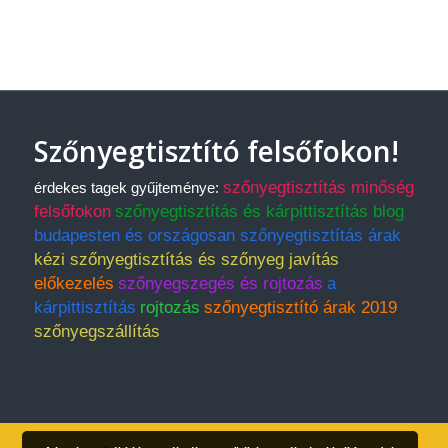
Szőnyegtisztító felsőfokon!
szőnyegtisztítás minőség
érdekes tagek gyűjteménye:
felsőfokon
szőnyegtisztítás és kárpittisztítás blog
budapesten és országosan szőnyegtisztítás árak
kézi szőnyegtisztítás és szőnyeg javítás
előkezelés
szőnyegszegés és rojtozás
a
kárpittisztítás
rojtozás
szőnyegtisztító árak 2019
szőnyegszállítás