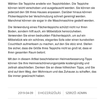
Wählen Sie Teppiche anstelle von Teppichböden. Die Teppiche
können leicht verschoben und ausgetauscht werden. Sie können sie
jederzeit den Stil Ihres Hauses anpassen. Darüber hinaus können
Flickenteppiche bei Verschmutzung schnell gereinigt werden.
Manchmal können sie sogar in die Waschmaschine gestellt werden.
Die Verwendung eines Flächenteppichs schützt nicht nur Ihren
Boden, sondern hilft auch, ein Möbelstück hervorzuheben.
Verwenden Sie einen bedruckten Flächenteppich, um auf ein
Möbelstück wie ein schönes, elegantes Sofa oder einen kunstvollen
Couchtisch aufmerksam zu machen, auf den Sie stolz sind. Stellen
Sie sicher, dass die Größe Ihres Teppichs nicht so groß ist, dass er
Ihren gesamten Raum betont.
Mit den in diesem Artikel beschriebenen Heimverbesserung-Tipps
können Sie Ihre Heimverschönerungprojekte kostengünstig und
zeitnah abschließen. Denken Sie an diese hilfreichen Tipps, und Sie
sind auf dem Weg, den Wohnraum und das Zuhause zu schaffen, das
Sie immer gewünscht haben.
2019-04-09
0 HOZZÁSZÓLÁS
SZERZŐ:
ADMIN
/
/