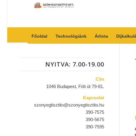
Főoldal
Technológiánk
Árlista
Díjkalkul
NYITVA: 7.00-19.00
Cím
1046 Budapest, Fóti út 79-81.
Kapcsolat
szonyegtisztito@szonyegtisztito.hu
390-7575
390-5675
390-7595