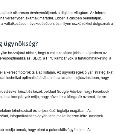
ozások sikeresen érvényesüljenek a digitális világban. Az internet
re, ha versenyben akarnak maradni. Ebben a cikkben bemutatjuk,
l a vállalkozásod növekedésében, és milyen eszközökkel dolgoznak a
ng ügynökség?
ike hozzájárul ahhoz, hogy a vállalkozásod jobban teljesítsen az
 keresőoptimalizálás (SEO), a PPC kampányok, a tartalommarketing, a
l a keresőmotorok találati listáján. Az ügynökségek olyan stratégiákat
al technikai optimalizálásában, és a tartalom fejlesztésében, hogy
irdetéseket készít és kezel, például Google Ads-ben vagy Facebook
 és a kampányok célja, hogy növeljék a látogatók számát, illetve
artalom létrehozását és terjesztését foglalja magában. Az
kat, infografikákat és egyéb tartalmakat hozzon létre, amelyek
 módja annak, hogy elérd a potenciális ügyfeleidet. Az