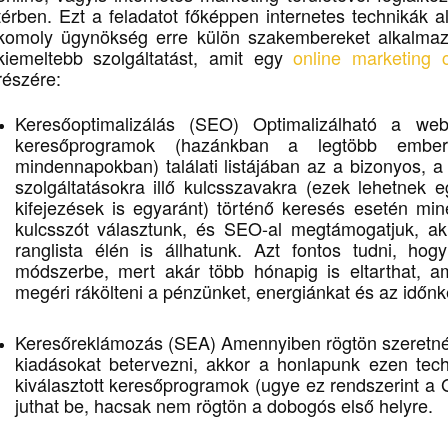
térben. Ezt a feladatot főképpen internetes technikák a
komoly ügynökség erre külön szakembereket alkalma
kiemeltebb szolgáltatást, amit egy
online marketing 
részére:
Keresőoptimalizálás (SEO) Optimalizálható a web
keresőprogramok (hazánkban a legtöbb ember
mindennapokban) találati listájában az a bizonyos, a
szolgáltatásokra illő kulcsszavakra (ezek lehetnek
kifejezések is egyaránt) történő keresés esetén min
kulcsszót választunk, és SEO-al megtámogatjuk, a
ranglista élén is állhatunk. Azt fontos tudni, hog
módszerbe, mert akár több hónapig is eltarthat, 
megéri rákölteni a pénzünket, energiánkat és az időnk
Keresőreklámozás (SEA) Amennyiben rögtön szeretnénk
kiadásokat betervezni, akkor a honlapunk ezen techn
kiválasztott keresőprogramok (ugye ez rendszerint a Go
juthat be, hacsak nem rögtön a dobogós első helyre.