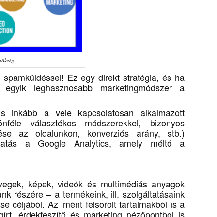
nökség
 spamküldéssel! Ez egy direkt stratégia, és ha
 egyik leghasznosabb marketingmódszer a
is inkább a vele kapcsolatosan alkalmazott
lönféle választékos módszerekkel, bizonyos
dése az oldalunkon, konverziós arány, stb.)
áltatás a Google Analytics, amely méltó a
övegek, képek, videók és multimédiás anyagok
nk részére – a termékeink, ill. szolgáltatásaink
se céljából. Az imént felsorolt tartalmakból is a
rt, érdekfeszítő és marketing nézőpontból is