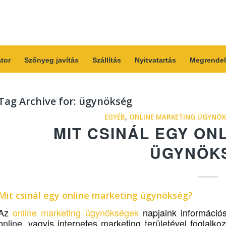
átor
Szőnyeg javítás
Szállítás
Nyitvatartás
Megrendel
Tag Archive for:
ügynökség
EGYÉB
,
ONLINE MARKETING ÜGYNÖK
MIT CSINÁL EGY ON
ÜGYNÖK
Mit csinál egy online marketing
ügynökség
?
Az
online marketing ügynökségek
napjaink információs
online, vagyis internetes marketing területével foglalk