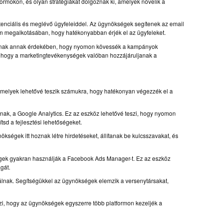
ormokon, és olyan stratégiákat dolgoznak ki, amelyek növelik a
otenciális és meglévő ügyfeleiddel. Az ügynökségek segítenek az email
lom megalkotásában, hogy hatékonyabban érjék el az ügyfeleket.
álnak annak érdekében, hogy nyomon kövessék a kampányok
k, hogy a marketingtevékenységek valóban hozzájáruljanak a
melyek lehetővé teszik számukra, hogy hatékonyan végezzék el a
ak, a Google Analytics. Ez az eszköz lehetővé teszi, hogy nyomon
sd a fejlesztési lehetőségeket.
égek itt hoznak létre hirdetéseket, állítanak be kulcsszavakat, és
ek gyakran használják a Facebook Ads Manager-t. Ez az eszköz
gát.
nak. Segítségükkel az ügynökségek elemzik a versenytársakat,
, hogy az ügynökségek egyszerre több platformon kezeljék a