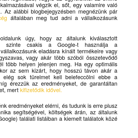
lkalmazásával végzik el, sőt, egy valamire való
z. Az alábbi blogbejegyzésben megnézünk pár
cég
általában meg tud adni a vállalkozásunk
oldalunk úgy, hogy az általunk kiválasztott
 szinte csakis a Google-t használja a
 vállalkozásunk eladásra kínált termékeire vagy
 egyszavas, vagy akár több szóból összetevődő
él több helyen jelenjen meg. Ha egy optimális
kkor az sem kizárt, hogy hosszú távon akár a
y elég sok türelmet kell belefeccölni ebbe a
amíg érezzük az eredményeket, de garantáltan
et, mert
kifizetődik idővel.
 eredményeket elérni, és tudunk is erre plusz
ika segítségével, költségek árán, az általunk
ogle) találati listáiban a kiemelt találatok közé