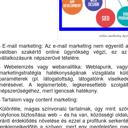
online marketing ügy
E-mail marketing
: Az e-mail marketing nem egyenlő a
–
valóban szakértő online ügynökség végzi, ez az
vállalkozásunk népszerűvé tételére.
Webelemzés vagy webanalitika
: Weblapunk, vagy
–
marketingstratégia hatékonyságának vizsgálata kü
paraméterek (pl. látogatottság, látogatóink viselke
mérésével. A legismertebb, legkeresettebb szolg
népszerűségéhez, mert igencsak hatékony.
Tartalom vagy content marketing
:
–
Különféle, magas színvonalú tartalmak, úgy mint: sz
folytonos biztosítása web – és ha van, közösségi oldalu
iránti érdeklődés növelése és ezzel a profitunk serkenté
legkiemelkedőbb a szöveg: mert egy megfelelően megí