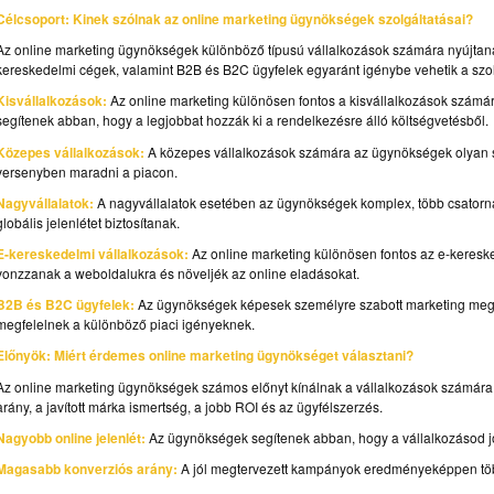
Célcsoport: Kinek szólnak az online marketing ügynökségek szolgáltatásai?
Az online marketing ügynökségek különböző típusú vállalkozások számára nyújtanak 
kereskedelmi cégek, valamint B2B és B2C ügyfelek egyaránt igénybe vehetik a szol
Kisvállalkozások:
Az online marketing különösen fontos a kisvállalkozások számá
segítenek abban, hogy a legjobbat hozzák ki a rendelkezésre álló költségvetésből.
Közepes vállalkozások:
A közepes vállalkozások számára az ügynökségek olyan st
versenyben maradni a piacon.
Nagyvállalatok:
A nagyvállalatok esetében az ügynökségek komplex, több csatorn
globális jelenlétet biztosítanak.
E-kereskedelmi vállalkozások:
Az online marketing különösen fontos az e-keresk
vonzzanak a weboldalukra és növeljék az online eladásokat.
B2B és B2C ügyfelek:
Az ügynökségek képesek személyre szabott marketing mego
megfelelnek a különböző piaci igényeknek.
Előnyök: Miért érdemes online marketing ügynökséget választani?
Az online marketing ügynökségek számos előnyt kínálnak a vállalkozások számára.
arány, a javított márka ismertség, a jobb ROI és az ügyfélszerzés.
Nagyobb online jelenlét:
Az ügynökségek segítenek abban, hogy a vállalkozásod job
Magasabb konverziós arány:
A jól megtervezett kampányok eredményeképpen több l