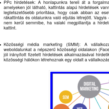
PPc hirdetések: A honlapunkra tereli át a forgalma
amelyeken jól látható, kattintás alapú hirdetések van
legtetszetősebb prioritása, hogy csak abban az ese
rákattintás és oldalunkra való eljutás létrejött. Vag
nem kerül semmibe, ha valaki megpillantja a hirdet
kattint.
Közösségi média marketing (SMM): A vállalkozás
weboldalunkat a népszerű közösségi oldalakon (Face
jól irányított fizetett hirdetések alkalmazásával hirdet
közösségi hálókon létrehoznak egy oldalt a vállalkozá