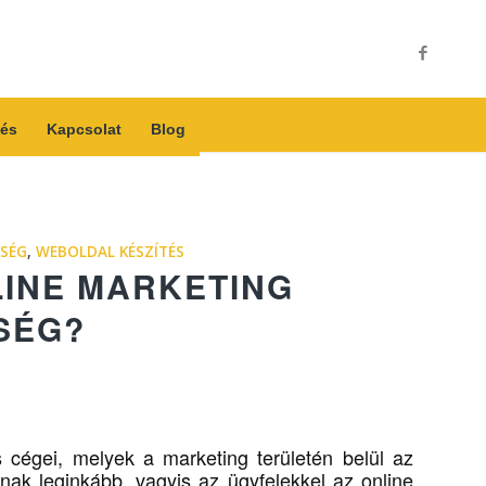
és
Kapcsolat
Blog
SÉG
,
WEBOLDAL KÉSZÍTÉS
LINE MARKETING
SÉG?
 cégei, melyek a marketing területén belül az
oznak leginkább, vagyis az ügyfelekkel az online