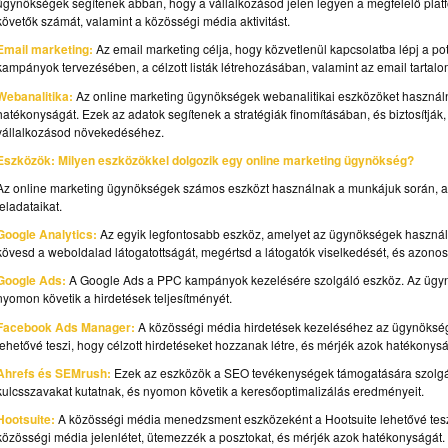
ügynökségek segítenek abban, hogy a vállalkozásod jelen legyen a megfelelő platf
követők számát, valamint a közösségi média aktivitást.
Email marketing:
Az email marketing célja, hogy közvetlenül kapcsolatba lépj a p
kampányok tervezésében, a célzott listák létrehozásában, valamint az email tarta
Webanalitika:
Az online marketing ügynökségek webanalitikai eszközöket haszn
hatékonyságát. Ezek az adatok segítenek a stratégiák finomításában, és biztosítjá
vállalkozásod növekedéséhez.
Eszközök: Milyen eszközökkel dolgozik egy online marketing ügynökség?
Az online marketing ügynökségek számos eszközt használnak a munkájuk során, a
feladataikat.
Google Analytics:
Az egyik legfontosabb eszköz, amelyet az ügynökségek használn
kövesd a weboldalad látogatottságát, megértsd a látogatók viselkedését, és azonosít
Google Ads:
A Google Ads a PPC kampányok kezelésére szolgáló eszköz. Az ügynöks
nyomon követik a hirdetések teljesítményét.
Facebook Ads Manager:
A közösségi média hirdetések kezeléséhez az ügynökség
lehetővé teszi, hogy célzott hirdetéseket hozzanak létre, és mérjék azok hatékonysá
Ahrefs és SEMrush:
Ezek az eszközök a SEO tevékenységek támogatására szolgál
kulcsszavakat kutatnak, és nyomon követik a keresőoptimalizálás eredményeit.
Hootsuite:
A közösségi média menedzsment eszközeként a Hootsuite lehetővé teszi
közösségi média jelenlétet, ütemezzék a posztokat, és mérjék azok hatékonyságát.