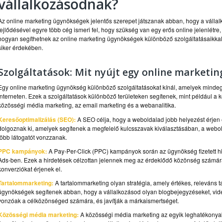
vállalkozásodnak?
Az online marketing ügynökségek jelentős szerepet játszanak abban, hogy a vállalk
fejlődésével egyre több cég ismeri fel, hogy szükség van egy erős online jelenlét
hogyan segíthetnek az online marketing ügynökségek különböző szolgáltatásaikka
siker érdekében.
Szolgáltatások: Mit nyújt egy online marketi
Egy online marketing ügynökség különböző szolgáltatásokat kínál, amelyek mindegy
interneten. Ezek a szolgáltatások különböző területeken segítenek, mint például a
közösségi média marketing, az email marketing és a webanalitika.
Keresőoptimalizálás (SEO):
A SEO célja, hogy a weboldalad jobb helyezést érjen e
dolgoznak ki, amelyek segítenek a megfelelő kulcsszavak kiválasztásában, a webold
több látogatót vonzzanak.
PPC kampányok:
A Pay-Per-Click (PPC) kampányok során az ügynökség fizetett h
Ads-ben. Ezek a hirdetések célzottan jelennek meg az érdeklődő közönség számára,
konverziókat érjenek el.
Tartalommarketing:
A tartalommarketing olyan stratégia, amely értékes, releváns t
ügynökségek segítenek abban, hogy a vállalkozásod olyan blogbejegyzéseket, videó
vonzóak a célközönséged számára, és javítják a márkaismertséget.
Közösségi média marketing:
A közösségi média marketing az egyik leghatékonyabb