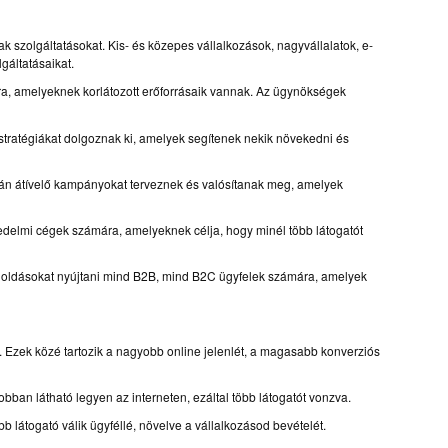
szolgáltatásokat. Kis- és közepes vállalkozások, nagyvállalatok, e-
gáltatásaikat.
ra, amelyeknek korlátozott erőforrásaik vannak. Az ügynökségek
ratégiákat dolgoznak ki, amelyek segítenek nekik növekedni és
án átívelő kampányokat terveznek és valósítanak meg, amelyek
edelmi cégek számára, amelyeknek célja, hogy minél több látogatót
ldásokat nyújtani mind B2B, mind B2C ügyfelek számára, amelyek
 Ezek közé tartozik a nagyobb online jelenlét, a magasabb konverziós
ban látható legyen az interneten, ezáltal több látogatót vonzva.
átogató válik ügyféllé, növelve a vállalkozásod bevételét.