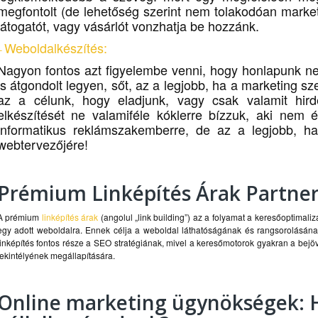
megfontolt (de lehetőség szerint nem tolakodóan marke
látogatót, vagy vásárlót vonzhatja be hozzánk.
Weboldalkészítés
:
–
Nagyon fontos azt figyelembe venni, hogy honlapunk n
is átgondolt legyen, sőt, az a legjobb, ha a marketing s
az a célunk, hogy eladjunk, vagy csak valamit hird
elkészítését ne valamiféle kóklerre bízzuk, aki nem
informatikus reklámszakemberre, de az a legjobb, 
webtervezőjére!
Prémium Linképítés Árak Partne
A prémium
linképítés árak
(angolul „link building”) az a folyamat a keresőoptimal
egy adott weboldalra. Ennek célja a weboldal láthatóságának és rangsorolásának 
linképítés fontos része a SEO stratégiának, mivel a keresőmotorok gyakran a bejö
tekintélyének megállapítására.
Online marketing ügynökségek: 