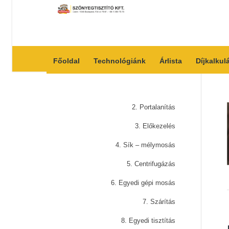
Főoldal
Technológiánk
Árlista
Díjkalkul
2. Portalanítás
3. Előkezelés
4. Sík – mélymosás
5. Centrifugázás
6. Egyedi gépi mosás
7. Szárítás
8. Egyedi tisztítás