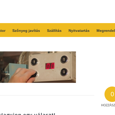
átor
Szőnyeg javítás
Szállítás
Nyitvatartás
Megrendel
0
HOZZÁS
Hagyjon egy választ!