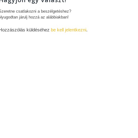
Szeretne csatlakozni a beszélgetéshez?
Nyugodtan járulj hozzá az alábbiakban!
Hozzászólás küldéséhez
be kell jelentkezni
.