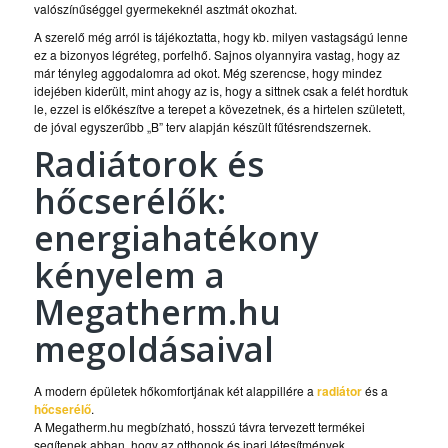
valószínűséggel gyermekeknél asztmát okozhat.
A szerelő még arról is tájékoztatta, hogy kb. milyen vastagságú lenne
ez a bizonyos légréteg, porfelhő. Sajnos olyannyira vastag, hogy az
már tényleg aggodalomra ad okot. Még szerencse, hogy mindez
idejében kiderült, mint ahogy az is, hogy a sittnek csak a felét hordtuk
le, ezzel is előkészítve a terepet a kövezetnek, és a hirtelen született,
de jóval egyszerűbb „B” terv alapján készült fűtésrendszernek.
Radiátorok és
hőcserélők:
energiahatékony
kényelem a
Megatherm.hu
megoldásaival
A modern épületek hőkomfortjának két alappillére a
radiátor
és a
hőcserélő
.
A Megatherm.hu megbízható, hosszú távra tervezett termékei
segítenek abban, hogy az otthonok és ipari létesítmények