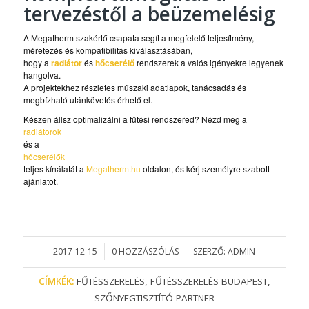
tervezéstől a beüzemelésig
A Megatherm szakértő csapata segít a megfelelő teljesítmény,
méretezés és kompatibilitás kiválasztásában,
hogy a
radiátor
és
hőcserélő
rendszerek a valós igényekre legyenek
hangolva.
A projektekhez részletes műszaki adatlapok, tanácsadás és
megbízható utánkövetés érhető el.
Készen állsz optimalizálni a fűtési rendszered? Nézd meg a
radiátorok
és a
hőcserélők
teljes kínálatát a
Megatherm.hu
oldalon, és kérj személyre szabott
ajánlatot.
2017-12-15
0 HOZZÁSZÓLÁS
SZERZŐ:
ADMIN
/
/
CÍMKÉK:
FŰTÉSSZERELÉS
,
FŰTÉSSZERELÉS BUDAPEST
,
SZŐNYEGTISZTÍTÓ PARTNER