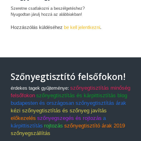
Szeretne csatlakozni a beszélgetéshez?
Nyugodtan járulj hozzá az alábbiakban!
Hozzászólás küldéséhez
be kell jelentkezni
.
Szőnyegtisztító felsőfokon!
szőnyegtisztítás minőség
érdekes tagek gyűjteménye:
felsőfokon
szőnyegtisztítás és kárpittisztítás blog
budapesten és országosan szőnyegtisztítás árak
kézi szőnyegtisztítás és szőnyeg javítás
előkezelés
szőnyegszegés és rojtozás
a
kárpittisztítás
rojtozás
szőnyegtisztító árak 2019
szőnyegszállítás