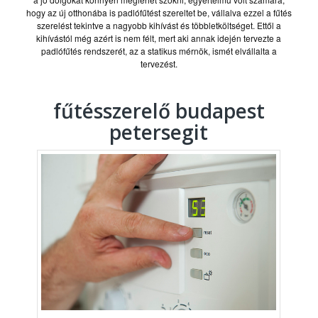
hogy az új otthonába is padlófűtést szereltet be, vállalva ezzel a fűtés
szerelést tekintve a nagyobb kihívást és többletköltséget. Ettől a
kihívástól még azért is nem félt, mert aki annak idején tervezte a
padlófűtés rendszerét, az a statikus mérnök, ismét elvállalta a
tervezést.
fűtésszerelő budapest
petersegit