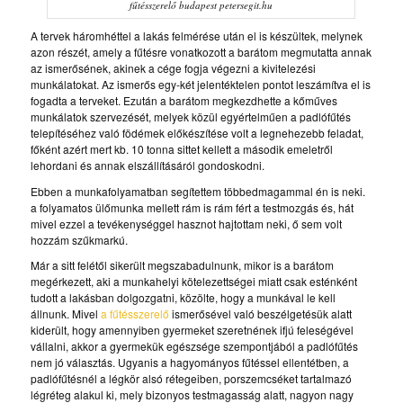
fűtésszerelő budapest petersegit.hu
A tervek háromhéttel a lakás felmérése után el is készültek, melynek
azon részét, amely a fűtésre vonatkozott a barátom megmutatta annak
az ismerősének, akinek a cége fogja végezni a kivitelezési
munkálatokat. Az ismerős egy-két jelentéktelen pontot leszámítva el is
fogadta a terveket. Ezután a barátom megkezdhette a kőműves
munkálatok szervezését, melyek közül egyértelműen a padlófűtés
telepítéséhez való födémek előkészítése volt a legnehezebb feladat,
főként azért mert kb. 10 tonna sittet kellett a második emeletről
lehordani és annak elszállításáról gondoskodni.
Ebben a munkafolyamatban segítettem többedmagammal én is neki.
a folyamatos ülőmunka mellett rám is rám fért a testmozgás és, hát
mivel ezzel a tevékenységgel hasznot hajtottam neki, ő sem volt
hozzám szűkmarkú.
Már a sitt felétől sikerült megszabadulnunk, mikor is a barátom
megérkezett, aki a munkahelyi kötelezettségei miatt csak esténként
tudott a lakásban dolgozgatni, közölte, hogy a munkával le kell
állnunk. Mivel
a fűtésszerelő
ismerősével való beszélgetésük alatt
kiderült, hogy amennyiben gyermeket szeretnének ifjú feleségével
vállalni, akkor a gyermekük egészsége szempontjából a padlófűtés
nem jó választás. Ugyanis a hagyományos fűtéssel ellentétben, a
padlófűtésnél a légkör alsó rétegeiben, porszemcséket tartalmazó
légréteg alakul ki, mely bizonyos testmagasság alatt, nagyon nagy