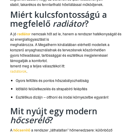
stabil, takarékos és fenntartható hőellátással működjenek.
Miért kulcsfontosságú a
megfelelő
radiátor
?
A jó
radiátor
nemcsak hőt ad le, hanem a rendszer hatékonyságát és
az energiafogyasztást is
meghatározza. A Megatherm kínálatában elérhető modellek a
korszerű anyaghasználatnak és tervezésnek köszönhetően
gyors hőleadással, tartóssággal és esztétikus megjelenéssel
támogatják a komfortot.
Ismerd meg a teljes választékot itt:
radiátorok
.
Gyors felfűtés és pontos hőszabályozhatóság
Időtálló felületkezelés és strapabíró felépítés
Esztétikus dizájn – otthoni és irodai környezetbe egyaránt
Mit nyújt egy modern
hőcserélő
?
A
hőcserélő
a rendszer „láthatatlan” hőmenedzsere: különböző