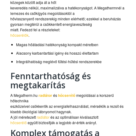
közegek között adja át a hőt
keveredés nélkül, maximalizálva a hatékonyságot. A Megathermnél a
lemezes és csőkígyós megoldásoktól a
hővisszanyerő rendszerekig minden elérhető; ezekkel a beruházás
gyorsan megtérül a csökkentett energiaveszteség
miatt. Fedezd fel a részleteket:
hőcserélők
.
Magas hőátadási hatékonyság kompakt méretben
Alacsony karbantartási igény és hosszú élettartam
Integrálhatóság meglévő fűtési-hűtési rendszerekbe
Fenntarthatóság és
megtakarítás
A Megatherm.hu
radiátor
és
hőcserélő
megoldásai a korszerű
hőtechnika
eszközeivel csökkentik az energiafelhasználást, mérséklik a rezsit és
kisebb ökológiai lábnyomot hagynak.
A jól méretezett
radiátor
és az optimálisan kiválasztott
hőcserélő
együtt biztosítják a legjobb ár-érték arányt.
Komplex támogatás a