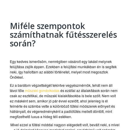
Miféle szempontok
számíthatnak
fűtésszerelés
során?
Egy kedves ismerősöm, nemrégiben vásárolt egy lakást melynek
felújítása zajlik éppen. Ezekben a felújítási munkákban én is segítek
neki, így hallottam az alábbi történetet, melyet most megosztok
Önökkel.
Ez a barátom végzettségét tekintve vegyészmérnök, tehát nem áll
távol tőle
műszaki gondolkodás
és ezáltal az átalakítások során nem
csak az esztétikai, de műszaki kialakításokba is bele szólt. Nem volt
ez másként sem, amikor jó pár évvel ezelőtt, ahol jelenleg is él
felmérte és számba vette a különböző fűtési módszerek előnyeit és
hátrányait, és végeredményként a padlófűtés mellett döntött, mint
megfizethető luxus a hideg téli estéken.
Mivel ezzel a fűtési móddal nagyon elégedett volt, bevált neki, s mivel
a jó dolgokat könnyen meglehet szokni, egyértelmű volt számára,