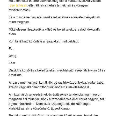
Ha ezeknek a besorolásoknak megfelel a korlátunk, akkor viszont
igen tartósak,
ellenállnak a nehéz terheknek és könnyen
felszerelhetőek.
Ez a rozsdamentes acél szerkezet, ezeknek a követelményeknek
mind megfelel.
Tökéletesen illeszkedik a külső és belső terekbe, valódi dekoratív
elem.
Kombinálható különféle anyagokkal, mint például:
Fa,
Üveg,
Fém.
Díszítik a külső és a belső tereket, megbízható, szép látványt nyújt és
praktikus.
A rozsdamentes acél korlát illik, bevásárlóközpontokba, irodaházba,
szalon vagy akár már otthonunk modern kialakításához is.
A háztartások tervezésének és építésének tendenciái már nagyon
magasan azt mutatják, hogy a rozsdamentes acél korlát nagyon, sőt
egyre népszerűbb. Nem csak szépségének, de különleges
kialakításának is köszönhető. Egyedi darab.
Rozsdamentes csőből áll, az állványok között vékony huzal van.