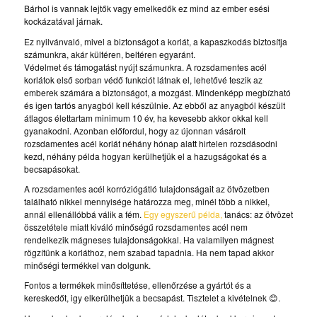
Bárhol is vannak lejtők vagy emelkedők ez mind az ember esési
kockázatával járnak.
Ez nyilvánvaló, mivel a biztonságot a korlát, a kapaszkodás biztosítja
számunkra, akár kültéren, beltéren egyaránt.
Védelmet és támogatást nyújt számunkra. A rozsdamentes acél
korlátok első sorban védő funkciót látnak el, lehetővé teszik az
emberek számára a biztonságot, a mozgást. Mindenképp megbízható
és igen tartós anyagból kell készülnie. Az ebből az anyagból készült
átlagos élettartam minimum 10 év, ha kevesebb akkor okkal kell
gyanakodni. Azonban előfordul, hogy az újonnan vásárolt
rozsdamentes acél korlát néhány hónap alatt hirtelen rozsdásodni
kezd, néhány példa hogyan kerülhetjük el a hazugságokat és a
becsapásokat.
A rozsdamentes acél korróziógátló tulajdonságait az ötvözetben
található nikkel mennyisége határozza meg, minél több a nikkel,
annál ellenállóbbá válik a fém.
Egy egyszerű példa,
tanács: az ötvözet
összetétele miatt kiváló minőségű rozsdamentes acél nem
rendelkezik mágneses tulajdonságokkal. Ha valamilyen mágnest
rögzítünk a korláthoz, nem szabad tapadnia. Ha nem tapad akkor
minőségi termékkel van dolgunk.
Fontos a termékek minősíttetése, ellenőrzése a gyártót és a
kereskedőt, igy elkerülhetjük a becsapást. Tisztelet a kivételnek
.
😊