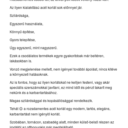
Az ilyen kialakítású acél korlát sok előnnyel jár.
Szilárdsága,
Egyszerű használata,
Könnyű építése,
Gyors telepítése,
Úgy egyszerű, mint nagyszerű.
Ezek a csodálatos termékek egyre gyakoribbak már beltéren,
lakásokban is.
Vonzó megjelenése mellett, nem igényel további ápolást, nincs kitéve
a környezeti hatásoknak.
Az is fontos, hogy az ilyen korlátokat ne kelljen festeni, vagy akár
speciális szerszámokkal javítani, ez mind időt és pénzt takarít meg
nekünk és a karbantartásához.
Magas szilárdsággal és kopásállósággal rendelkezik.
Tehát
a rozsdamentes acél korlát egy modern, tartós, elegáns,
😊
karbantartást nem igénylő korlát.
Szobában, tornácon, szabadég alatt, minden külső-belső részen az
irodától az otthonunkig már megtalálható.