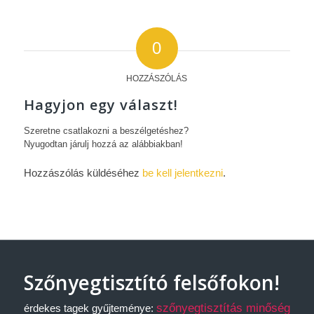
0
HOZZÁSZÓLÁS
Hagyjon egy választ!
Szeretne csatlakozni a beszélgetéshez?
Nyugodtan járulj hozzá az alábbiakban!
Hozzászólás küldéséhez
be kell jelentkezni
.
Szőnyegtisztító felsőfokon!
szőnyegtisztítás minőség
érdekes tagek gyűjteménye: