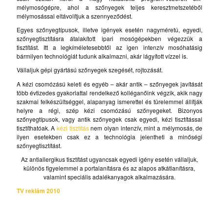
mélymosógépre, ahol a szőnyegek teljes keresztmetszetéből
mélymosással eltávolítjuk a szennyeződést.
Egyes szőnyegtípusok, illetve igények esetén nagyméretû, egyedi,
szőnyegtisztításra átalakított ipari mosógépekben végezzük a
tisztítást. Itt a legkíméletesebbtől az igen intenzív mosóhatásig
bármilyen technológiát tudunk alkalmazni, akár lágyított vízzel is.
Vállaljuk gépi gyártású szőnyegek szegését, rojtozását.
A kézi csomózású keleti és egyéb – akár antik – szőnyegek javítását
több évtizedes gyakorlattal rendelkező kolléganőink végzik, akik nagy
szakmai felkészültséggel, alapanyag ismerettel és türelemmel állítják
helyre a régi, szép kézi csomózású szőnyegeket. Bizonyos
szőnyegtípusok, vagy antik szőnyegek csak egyedi, kézi tisztítással
tisztíthatóak. A
kézi tisztítás
nem olyan intenzív, mint a mélymosás, de
ilyen esetekben csak ez a technológia jelentheti a minőségi
szőnyegtisztítást.
Az antiallergikus tisztítást ugyancsak egyedi igény esetén vállaljuk,
különös figyelemmel a portalanításra és az alapos atkátlanításra,
valamint speciális adalékanyagok alkalmazására.
TV reklám 2010