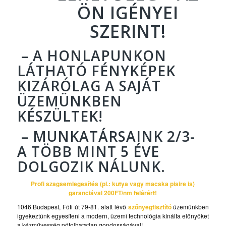
ÖN IGÉNYEI
SZERINT!
– A HONLAPUNKON
LÁTHATÓ FÉNYKÉPEK
KIZÁRÓLAG A SAJÁT
ÜZEMÜNKBEN
KÉSZÜLTEK!
– MUNKATÁRSAINK 2/3-
A TÖBB MINT 5 ÉVE
DOLGOZIK NÁLUNK.
Profi szagsemlegesítés (pl.: kutya vagy macska pisire is)
garanciával 200FT/nm felárért!
1046 Budapest, Fóti út 79-81. alatt lévő
szőnyegtisztító
üzemünkben
igyekeztünk egyesíteni a modern, üzemi technológia kínálta előnyöket
a kézművesség pótolhatatlan gondosságával!