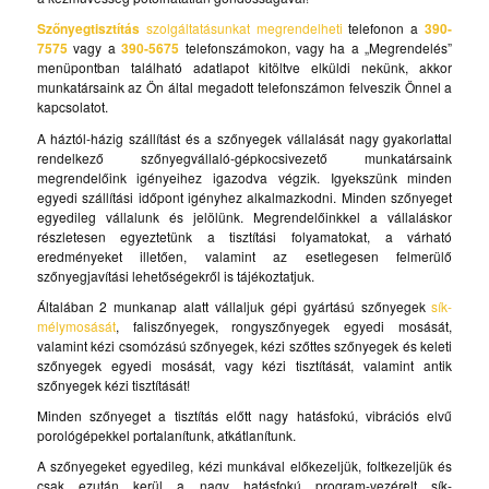
Szőnyegtisztítás
szolgáltatásunkat megrendelheti
telefonon a
390-
7575
vagy a
390-5675
telefonszámokon, vagy ha a „Megrendelés”
menüpontban található adatlapot kitöltve elküldi nekünk, akkor
munkatársaink az Ön által megadott telefonszámon felveszik Önnel a
kapcsolatot.
A háztól-házig szállítást és a szőnyegek vállalását nagy gyakorlattal
rendelkező szőnyegvállaló-gépkocsivezető munkatársaink
megrendelőink igényeihez igazodva végzik. Igyekszünk minden
egyedi szállítási időpont igényhez alkalmazkodni. Minden szőnyeget
egyedileg vállalunk és jelölünk. Megrendelőinkkel a vállaláskor
részletesen egyeztetünk a tisztítási folyamatokat, a várható
eredményeket illetően, valamint az esetlegesen felmerülő
szőnyegjavítási lehetőségekről is tájékoztatjuk.
Általában 2 munkanap alatt vállaljuk gépi gyártású szőnyegek
sík-
mélymosását
, faliszőnyegek, rongyszőnyegek egyedi mosását,
valamint kézi csomózású szőnyegek, kézi szőttes szőnyegek és keleti
szőnyegek egyedi mosását, vagy kézi tisztítását, valamint antik
szőnyegek kézi tisztítását!
Minden szőnyeget a tisztítás előtt nagy hatásfokú, vibrációs elvű
porológépekkel portalanítunk, atkátlanítunk.
A szőnyegeket egyedileg, kézi munkával előkezeljük, foltkezeljük és
csak ezután kerül a nagy hatásfokú program-vezérelt sík-