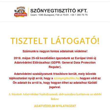
TISZTELT LÁTOGATÓ!
Számunkra nagyon fontos adatainak védelme!
2018. május 25-től kezdődően igazodunk az Európai Unió új
Adatvédelmi Előírásaihoz (GDPR: General Data Protection
Regular).
Adatvédelmi szabályzatunk frissítésre került, mely bővebb
tájékoztatást nyújt arról, hogy a
szonyegtisztito.hu
hogyan védi az
Ön adatait és arról is, hogy hogyan élhet az adataihoz fűződő
jogaival.
A frissített Adatvédelmi Szabályzatunk elolvasásához kattintson az alábbi
linkre:
ADATVÉDELMI NYILATKOZAT