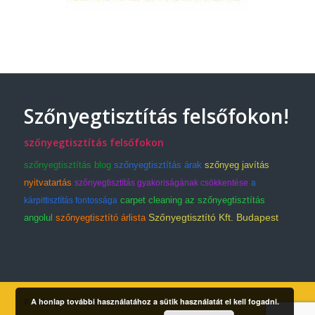
Szőnyegtisztítás felsőfokon!
szőnyegtisztítás felsőfokon
szőnyegtisztítás blog
szőnyegtisztítás árak
szőnyeg javítás
nyitvatartás
szőnyegtisztítás gyakoriságának csökkentése
a
carpet cleaning az szőnyegtisztítás
kárpittisztítás fontossága
Szőnyegtisztító Kft. Budapest
angolul
szőnyegtisztító árlista
A honlap további használatához a sütik használatát el kell fogadni.
© Copyright - Szőnyegtisztító Kft.