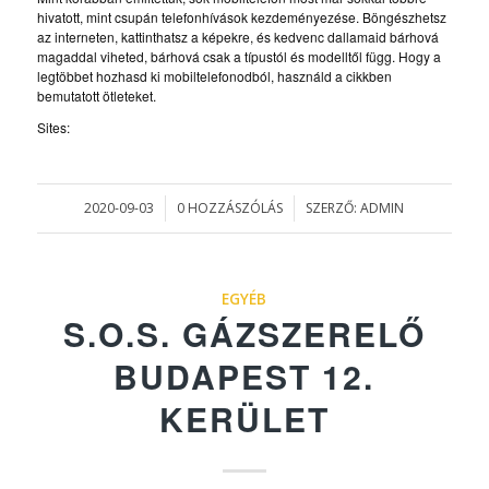
hivatott, mint csupán telefonhívások kezdeményezése. Böngészhetsz
az interneten, kattinthatsz a képekre, és kedvenc dallamaid bárhová
magaddal viheted, bárhová csak a típustól és modelltől függ. Hogy a
legtöbbet hozhasd ki mobiltelefonodból, használd a cikkben
bemutatott ötleteket.
Sites:
2020-09-03
0 HOZZÁSZÓLÁS
SZERZŐ:
ADMIN
/
/
EGYÉB
S.O.S. GÁZSZERELŐ
BUDAPEST 12.
KERÜLET