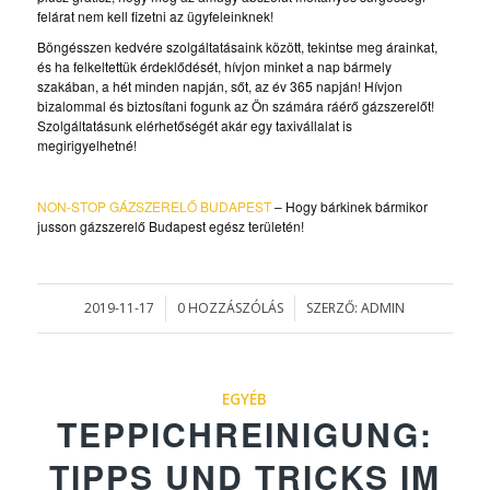
felárat nem kell fizetni az ügyfeleinknek!
Böngésszen kedvére szolgáltatásaink között, tekintse meg árainkat,
és ha felkeltettük érdeklődését, hívjon minket a nap bármely
szakában, a hét minden napján, sőt, az év 365 napján! Hívjon
bizalommal és biztosítani fogunk az Ön számára ráérő gázszerelőt!
Szolgáltatásunk elérhetőségét akár egy taxivállalat is
megirigyelhetné!
NON-STOP GÁZSZERELŐ BUDAPEST
– Hogy bárkinek bármikor
jusson gázszerelő Budapest egész területén!
2019-11-17
0 HOZZÁSZÓLÁS
SZERZŐ:
ADMIN
/
/
EGYÉB
TEPPICHREINIGUNG:
TIPPS UND TRICKS IM