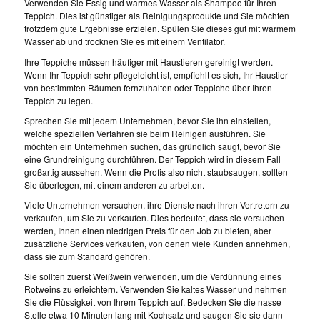
Verwenden Sie Essig und warmes Wasser als Shampoo für Ihren
Teppich. Dies ist günstiger als Reinigungsprodukte und Sie möchten
trotzdem gute Ergebnisse erzielen. Spülen Sie dieses gut mit warmem
Wasser ab und trocknen Sie es mit einem Ventilator.
Ihre Teppiche müssen häufiger mit Haustieren gereinigt werden.
Wenn Ihr Teppich sehr pflegeleicht ist, empfiehlt es sich, Ihr Haustier
von bestimmten Räumen fernzuhalten oder Teppiche über Ihren
Teppich zu legen.
Sprechen Sie mit jedem Unternehmen, bevor Sie ihn einstellen,
welche speziellen Verfahren sie beim Reinigen ausführen. Sie
möchten ein Unternehmen suchen, das gründlich saugt, bevor Sie
eine Grundreinigung durchführen. Der Teppich wird in diesem Fall
großartig aussehen. Wenn die Profis also nicht staubsaugen, sollten
Sie überlegen, mit einem anderen zu arbeiten.
Viele Unternehmen versuchen, ihre Dienste nach ihren Vertretern zu
verkaufen, um Sie zu verkaufen. Dies bedeutet, dass sie versuchen
werden, Ihnen einen niedrigen Preis für den Job zu bieten, aber
zusätzliche Services verkaufen, von denen viele Kunden annehmen,
dass sie zum Standard gehören.
Sie sollten zuerst Weißwein verwenden, um die Verdünnung eines
Rotweins zu erleichtern. Verwenden Sie kaltes Wasser und nehmen
Sie die Flüssigkeit von Ihrem Teppich auf. Bedecken Sie die nasse
Stelle etwa 10 Minuten lang mit Kochsalz und saugen Sie sie dann