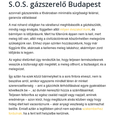
S.O.S. gázszerelő Budapest
azonnali gázszerelés a fővárosban minimális sürgősségi felárral,
garancia vállalással
A mai rohanó világban ha váratlanul meghibásodik a gázkészülék,
mindig nagy érvágás, független attól
milyen évszakot írunk
, és
bármilyen is időjárásunk. Mert ha fűtenünk éppen nem is kell, mert
meleg idő van, attól még a civilizációnknak köszönhetően melegvízre
szükségünk van. Ehhez olyan szinten hozzászoktunk, hogy már
függünk tőle, akárcsak a kellemes meleg lakáshoz, akármilyen zord
időjárás is legyen.
Az egész életünket úgy rendeztük be, hogy teljesen természetesnek
vesszük a biztonsági ajtó meglétét, a meleg otthont, a tisztaságot, és a
melegvizet.
Így aztán ha ezek közül bármelyiket is a sors fintora elveszi, nem is
beszélve arról, amikor egyszerre mindkét téren ér minket
szerencsétlenség – ami a gázcirkók térhódításával egyre gyakrabban
következik be – , az durván keresztül húzza a számításainkat.
Teljesen felborítva az egész család napját vagy napjait, aminek
eredménye – azon kívül, hogy megfázunk alvás közben vagy hogy
hideg ételt kell vacsoráznunk – akár anyagi veszteség is származhat
belőle. Emiatt aztán a legtöbben pénzt nem sajnálva
szakemberhez
fordulnak,
ha a fent leírt helyzetbe kerülnek.