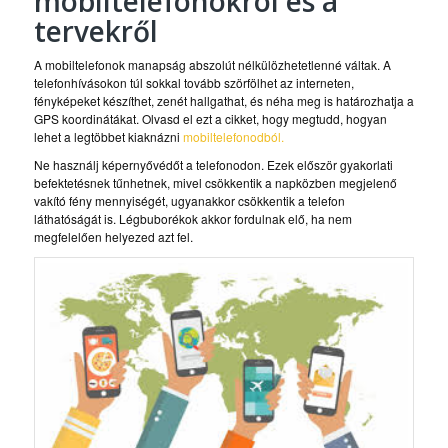
mobiltelefonokról és a
tervekről
A mobiltelefonok manapság abszolút nélkülözhetetlenné váltak. A
telefonhívásokon túl sokkal tovább szörfölhet az interneten,
fényképeket készíthet, zenét hallgathat, és néha meg is határozhatja a
GPS koordinátákat. Olvasd el ezt a cikket, hogy megtudd, hogyan
lehet a legtöbbet kiaknázni
mobiltelefonodból.
Ne használj képernyővédőt a telefonodon. Ezek először gyakorlati
befektetésnek tűnhetnek, mivel csökkentik a napközben megjelenő
vakító fény mennyiségét, ugyanakkor csökkentik a telefon
láthatóságát is. Légbuborékok akkor fordulnak elő, ha nem
megfelelően helyezed azt fel.