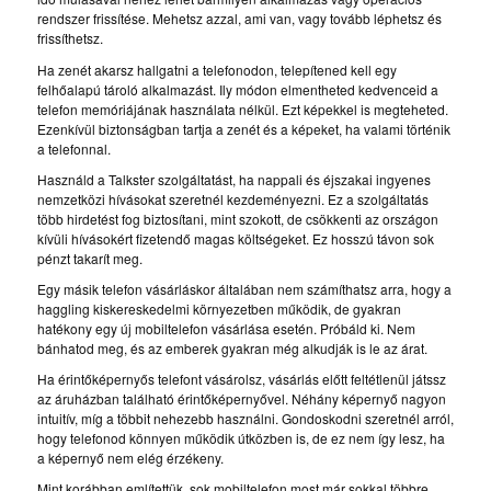
rendszer frissítése. Mehetsz azzal, ami van, vagy tovább léphetsz és
frissíthetsz.
Ha zenét akarsz hallgatni a telefonodon, telepítened kell egy
felhőalapú tároló alkalmazást. Ily módon elmentheted kedvenceid a
telefon memóriájának használata nélkül. Ezt képekkel is megteheted.
Ezenkívül biztonságban tartja a zenét és a képeket, ha valami történik
a telefonnal.
Használd a Talkster szolgáltatást, ha nappali és éjszakai ingyenes
nemzetközi hívásokat szeretnél kezdeményezni. Ez a szolgáltatás
több hirdetést fog biztosítani, mint szokott, de csökkenti az országon
kívüli hívásokért fizetendő magas költségeket. Ez hosszú távon sok
pénzt takarít meg.
Egy másik telefon vásárláskor általában nem számíthatsz arra, hogy a
haggling kiskereskedelmi környezetben működik, de gyakran
hatékony egy új mobiltelefon vásárlása esetén. Próbáld ki. Nem
bánhatod meg, és az emberek gyakran még alkudják is le az árat.
Ha érintőképernyős telefont vásárolsz, vásárlás előtt feltétlenül játssz
az áruházban található érintőképernyővel. Néhány képernyő nagyon
intuitív, míg a többit nehezebb használni. Gondoskodni szeretnél arról,
hogy telefonod könnyen működik útközben is, de ez nem így lesz, ha
a képernyő nem elég érzékeny.
Mint korábban említettük, sok mobiltelefon most már sokkal többre