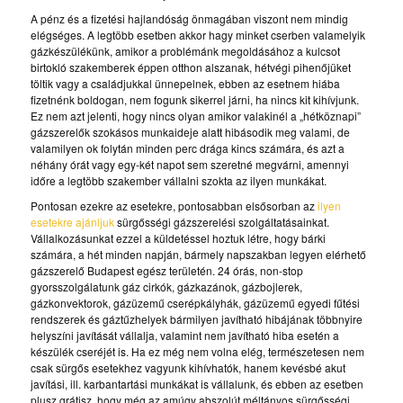
A pénz és a fizetési hajlandóság önmagában viszont nem mindig
elégséges. A legtöbb esetben akkor hagy minket cserben valamelyik
gázkészülékünk, amikor a problémánk megoldásához a kulcsot
birtokló szakemberek éppen otthon alszanak, hétvégi pihenőjüket
töltik vagy a családjukkal ünnepelnek, ebben az esetnem hiába
fizetnénk boldogan, nem fogunk sikerrel járni, ha nincs kit kihívjunk.
Ez nem azt jelenti, hogy nincs olyan amikor valakinél a „hétköznapi”
gázszerelők szokásos munkaideje alatt hibásodik meg valami, de
valamilyen ok folytán minden perc drága kincs számára, és azt a
néhány órát vagy egy-két napot sem szeretné megvárni, amennyi
időre a legtöbb szakember vállalni szokta az ilyen munkákat.
Pontosan ezekre az esetekre, pontosabban elsősorban az
ilyen
esetekre ajánljuk
sürgősségi gázszerelési szolgáltatásainkat.
Vállalkozásunkat ezzel a küldetéssel hoztuk létre, hogy bárki
számára, a hét minden napján, bármely napszakban legyen elérhető
gázszerelő Budapest egész területén. 24 órás, non-stop
gyorsszolgálatunk gáz cirkók, gázkazánok, gázbojlerek,
gázkonvektorok, gázüzemű cserépkályhák, gázüzemű egyedi fűtési
rendszerek és gáztűzhelyek bármilyen javítható hibájának többnyire
helyszíni javítását vállalja, valamint nem javítható hiba esetén a
készülék cseréjét is. Ha ez még nem volna elég, természetesen nem
csak sürgős esetekhez vagyunk kihívhatók, hanem kevésbé akut
javítási, ill. karbantartási munkákat is vállalunk, és ebben az esetben
plusz grátisz, hogy még az amúgy abszolút méltányos sürgősségi