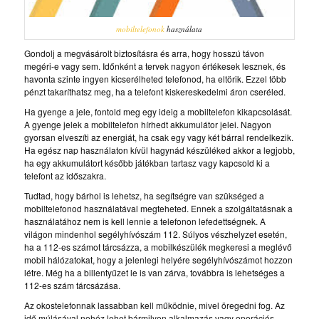
mobiltelefonok
használata
Gondolj a megvásárolt biztosításra és arra, hogy hosszú távon
megéri-e vagy sem. Időnként a tervek nagyon értékesek lesznek, és
havonta szinte ingyen kicserélheted telefonod, ha eltörik. Ezzel több
pénzt takaríthatsz meg, ha a telefont kiskereskedelmi áron cseréled.
Ha gyenge a jele, fontold meg egy ideig a mobiltelefon kikapcsolását.
A gyenge jelek a mobiltelefon hírhedt akkumulátor jelei. Nagyon
gyorsan elveszíti az energiát, ha csak egy vagy két bárral rendelkezik.
Ha egész nap használaton kívül hagynád készüléked akkor a legjobb,
ha egy akkumulátort később játékban tartasz vagy kapcsold ki a
telefont az időszakra.
Tudtad, hogy bárhol is lehetsz, ha segítségre van szükséged a
mobiltelefonod használatával megteheted. Ennek a szolgáltatásnak a
használatához nem is kell lennie a telefonon lefedettségnek. A
világon mindenhol segélyhívószám 112. Súlyos vészhelyzet esetén,
ha a 112-es számot tárcsázza, a mobilkészülék megkeresi a meglévő
mobil hálózatokat, hogy a jelenlegi helyére segélyhívószámot hozzon
létre. Még ha a billentyűzet le is van zárva, továbbra is lehetséges a
112-es szám tárcsázása.
Az okostelefonnak lassabban kell működnie, mivel öregedni fog. Az
idő múlásával nehéz lehet bármilyen alkalmazás vagy operációs