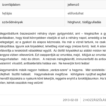
izomfájdalom
jellemző
fejfájás
előfordulhat
szövődmények
hörghurut, tüdőgyulladás
Megpróbáltunk összeszedni néhány olyan gyógymódot, ami – kiegészítve a gyó
javításában, hogy kicsit könnyebben viseljük el azt a néhány napot, ameddig a be
betegséget, az a gyakori és alapos kézmosás. Ha már a víznél tartunk, ne csak
utánpótlása. Igyunk sok folyadékot, lehetőleg vizet vagy (mézes forró) teát. A sósv
eltávolítja a lerakódott váladékkal együtt. Az öblítő folyadékot az alábbi módon 
langyos vízben elkeverünk. Ezt cseppentjük az orrunkba, majd, kifújjuk az orrunka
megunhatatlan méz és citrom. A méznek méregtelenítő, immunerősítő és antioxi
valamint vírusölő, antibakteriális hatása van. Ne keverjük forró teába!
Nagymamáink másik nagyon hatásos „varázs-szere” a hagyma. Már szeletelés kö
kifejtheti tisztító hatását. Hagymateának megfőzve köhögésre nyújthat segíts
kendőt éjszakára a nyakunk köré tekerjük, reggelre enyhít a torokfájásunkon. Ha tud
ellen, kérlek osszátok meg velünk!
2013-02-03
2 HOZZÁSZÓLÁS
/
/