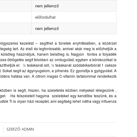
nem jellemző
előfordulhat
nem jellemző
gyszeres kezelést – segíthet a tünetek enyhítésében, a közérzet
tegség tart. Az első és legfontosabb, amivel akár meg is előzhetjük a
 külsőleg használjuk, hanem belsőleg is. Nagyon fontos a folyadék
izes öblögetés segít feloldani az orrdugulást, egyben a kórokozókat is
készíthetjük el: ¼ teáskanál sót, ¼ teáskanál szódabikarbónát 1 csésze
t. Sokat segít az ágynyugalom, a pihenés. Ez gyorsítja a gyógyulást. A
dáns hatása van. A citrom magas C-vitamin tartalommal rendelkezik
zben is segít, hiszen, ha szeletelés közben mélyeket lélegezünk ,
éget. Ha felszeletelt hagyma szeleteket egy kendőbe teszünk, és a
tok Ti is olyan házi receptet, ami segítség lehet nátha vagy influenza
SZERZŐ:
ADMIN