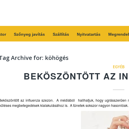
átor
Szőnyeg javítás
Szállítás
Nyitvatartás
Megrendel
Tag Archive for:
köhögés
EGYÉB
BEKÖSZÖNTÖTT AZ I
Beköszöntött az influenza szezon. A médiából hallhatjuk, hogy ugrásszerűe
hűléses megbetegedések kialakulásához is. A tünetek sokszor nagyon hasonlóak. Pél