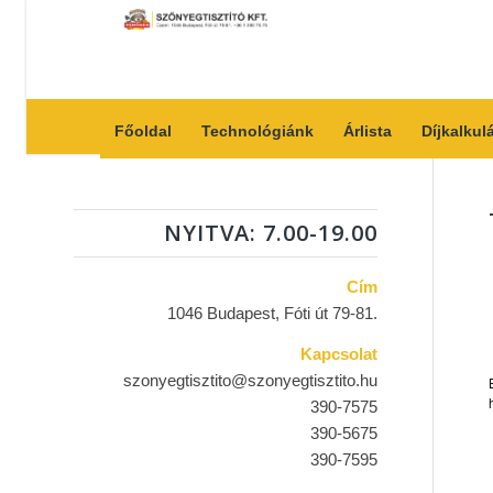
Főoldal
Technológiánk
Árlista
Díjkalkul
NYITVA: 7.00-19.00
Cím
1046 Budapest, Fóti út 79-81.
Kapcsolat
szonyegtisztito@szonyegtisztito.hu
390-7575
390-5675
390-7595