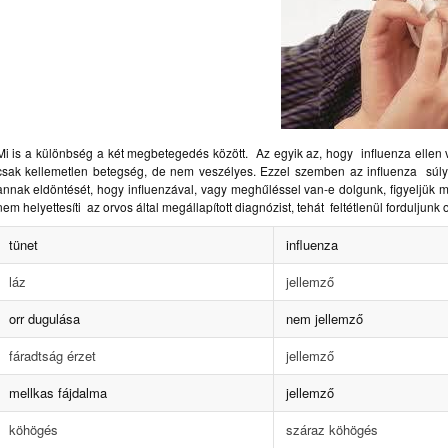
Mi is a különbség a két megbetegedés között. Az egyik az, hogy influenza ellen va
csak kellemetlen betegség, de nem veszélyes.
Ezzel szemben az influenza súlyo
annak eldöntését, hogy influenzával, vagy meghűléssel van-e dolgunk, figyeljük
nem helyettesíti az orvos által megállapított diagnózist, tehát feltétlenül forduljunk
tünet
influenza
láz
jellemző
orr dugulása
nem jellemző
fáradtság érzet
jellemző
mellkas fájdalma
jellemző
köhögés
száraz köhögés