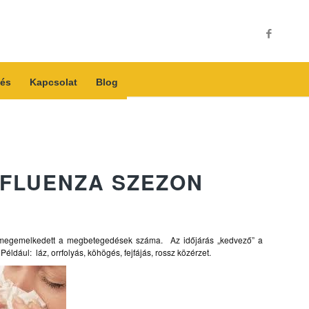
és
Kapcsolat
Blog
NFLUENZA SZEZON
n megemelkedett a megbetegedések száma. Az időjárás „kedvező” a
dául: láz, orrfolyás, köhögés, fejfájás, rossz közérzet.