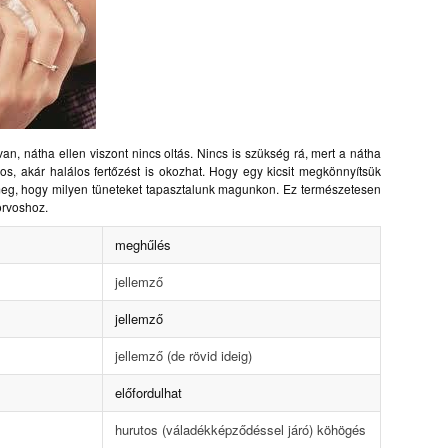
n, nátha ellen viszont nincs oltás. Nincs is szükség rá, mert a nátha
s, akár halálos fertőzést is okozhat. Hogy egy kicsit megkönnyítsük
 meg, hogy milyen tüneteket tapasztalunk magunkon. Ez természetesen
 orvoshoz.
meghűlés
jellemző
jellemző
jellemző (de rövid ideig)
előfordulhat
hurutos (váladékképződéssel járó) köhögés