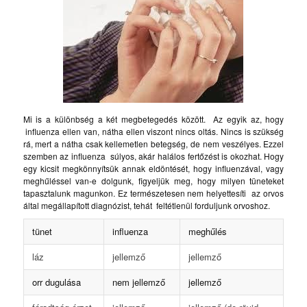
Mi is a különbség a két megbetegedés között. Az egyik az, hogy
influenza ellen van, nátha ellen viszont nincs oltás. Nincs is szükség
rá, mert a nátha csak kellemetlen betegség, de nem veszélyes.
Ezzel
szemben az influenza súlyos, akár halálos fertőzést is okozhat. Hogy
egy kicsit megkönnyítsük annak eldöntését, hogy influenzával, vagy
meghűléssel van-e dolgunk, figyeljük meg, hogy milyen tüneteket
tapasztalunk magunkon. Ez természetesen nem helyettesíti az orvos
által megállapított diagnózist, tehát feltétlenül forduljunk orvoshoz.
tünet
influenza
meghűlés
láz
jellemző
jellemző
orr dugulása
nem jellemző
jellemző