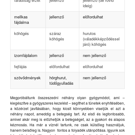
fáradtság érzet
jellemző
jellemző (de rövid
ideig)
mellkas
jellemző
előfordulhat
fájdalma
köhögés
száraz
hurutos
köhögés
(váladékképződéssel
járó) köhögés
izomfájdalom
jellemző
nem jellemző
fejfájás
előfordulhat
előfordulhat
szövődmények
hörghurut,
nem jellemző
tüdőgyulladás
Megpróbáltunk összeszedni néhány olyan gyógymódot, ami –
kiegészítve a gyógyszeres kezelést – segíthet a tünetek enyhítésében,
a közérzet javításában, hogy kicsit könnyebben viseljük el azt a
néhány napot, ameddig a betegség tart. Az első és legfontosabb,
amivel akár meg is előzhetjük a betegséget, az a gyakori és alapos
kézmosás. Ha már a víznél tartunk, ne csak külsőleg használjuk,
hanem belsőleg is. Nagyon fontos a folyadék utánpótlása. Igyunk sok