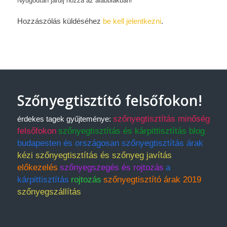
Nyugodtan járulj hozzá az alábbiakban!
Hozzászólás küldéséhez
be kell jelentkezni
.
Szőnyegtisztító felsőfokon!
szőnyegtisztítás minőség
érdekes tagek gyűjteménye:
felsőfokon
szőnyegtisztítás és kárpittisztítás blog
budapesten és országosan szőnyegtisztítás árak
kézi szőnyegtisztítás és szőnyeg javítás
előkezelés
szőnyegszegés és rojtozás
a
kárpittisztítás
rojtozás
szőnyegtisztító árak 2019
szőnyegszállítás