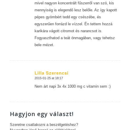
mivel nagyon koncentrált fűszerről van szó, kis
mennyiség is elegendő lesz belőle. Az így kapott
pépes gyömbért tedd egy csészébe, és
egyszerűen forrázd le vízzel. Én tettem hozzá
karikára vágott citromot és narancsot is.
Fogyaszthatod a teát önmagában, vagy tehetsz
bele mézet.
Lilla Szerencsi
2015-01-25 at 18:17
says:
Nem árt napi 3x 4x 1000 mg c vitamin sem :)
Hagyjon egy választ!
Szeretne csatlakozni a beszélgetéshez?