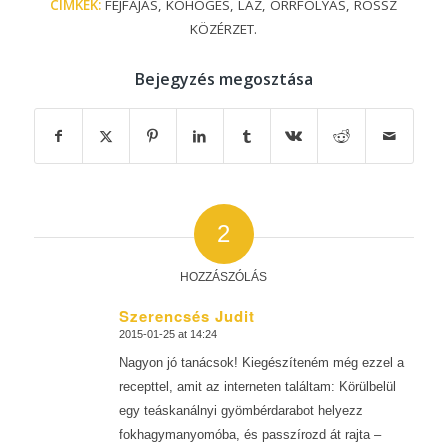
CÍMKÉK:
FEJFÁJÁS
,
KÖHÖGÉS
,
LÁZ
,
ORRFOLYÁS
,
ROSSZ
KÖZÉRZET.
Bejegyzés megosztása
2
HOZZÁSZÓLÁS
Szerencsés Judit
2015-01-25 at 14:24
says:
Nagyon jó tanácsok! Kiegészíteném még ezzel a
recepttel, amit az interneten találtam: Körülbelül
egy teáskanálnyi gyömbérdarabot helyezz
fokhagymanyomóba, és passzírozd át rajta –