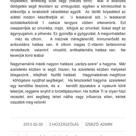
folyadékot, lehetőleg vizet vagy (mézes forró) teát. A sósvizes
öblögetés segít feloldani az orrdugulást, egyben a kórokozókat is
eltávolítja a lerakódott váladékkal együtt. Az öblítő folyadékot az
alábbi módon készíthetjük el: ¼ teáskanál sót, ¼ teáskanál
szódabikarbónát 1 csésze langyos vízben elkeverünk. Ezt
cseppentjük az orrunkba, majd, kifújjuk az orrunkat. Sokat segít az
ágynyugalom, a pihenés. Ez gyorsítja a gyógyulást. A megunhatatlan
méz és citrom. A méznek méregtelenítő, immunerősítő és
antioxidáns hatása van. A citrom magas C-vitamin tartalommal
rendelkezik valamint vírusölő, antibakteriális hatása van. Ne
keverjük forró teába!
Nagymamáink másik nagyon hatásos „varázs-szere” a hagyma. Már
szeletelés közben is segít, hiszen, ha szeletelés közben mélyeket
lélegezünk , kifejtheti tisztító hatását. Hagymateának megfőzve
köhögésre nyújthat segítséget. Ha felszeletelt hagyma szeleteket
egy kendőbe teszünk, és a kendőt éjszakára a nyakunk köré
tekerjük, reggelre enyhít a torokfájásunkon. Ha tudtok Ti is olyan házi
receptet, ami segítség lehet nátha vagy influenza ellen, kérlek
osszátok meg velünk!
2013-02-03
2 HOZZÁSZÓLÁS
SZERZŐ:
ADMIN
/
/