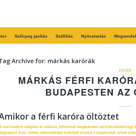
átor
Szőnyeg javítás
Szállítás
Nyitvatartás
Megrendel
Tag Archive for:
márkás karórák
EGYÉB
MÁRKÁS FÉRFI KARÓR
BUDAPESTEN AZ
Amikor a férfi karóra öltöztet
A mai modern világban is stílusos, kifinomult megjelenést tud kölcsönözni egy 
nagyszerű áron, széles választékban érhetőek el ezek a kiegészítők szinte mi