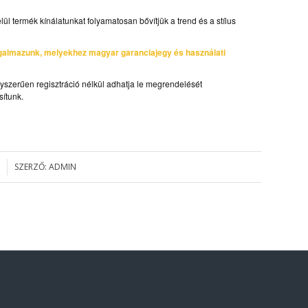
lül termék kínálatunkat folyamatosan bővítjük a trend és a stílus
galmazunk, melyekhez magyar garanciajegy és használati
gyszerűen regisztráció nélkül adhatja le megrendelését
sítunk.
SZERZŐ:
ADMIN