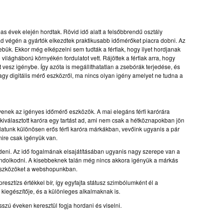
as évek elején hordtak. Rövid idő alatt a felsőbbrendű osztály
zad végén a gyártók elkezdtek praktikusabb időmérőket piacra dobni. Az
ebük. Ekkor még elképzelni sem tudták a férfiak, hogy ilyet hordjanak
világháború környékén fordulatot vett. Rájöttek a férfiak arra, hogy
 vesz igénybe. Így azóta is megállíthatatlan a zsebórák terjedése, és
vagy digitális mérő eszközről, ma nincs olyan igény amelyet ne tudna a
enek az igényes időmérő eszközök. A mai elegáns férfi karórára
kiválasztott karóra egy tartást ad, ami nem csak a hétköznapokban jön
latunk különösen erős férfi karóra márkákban, vevőink ugyanis a pár
mire csak igényük van.
zdeni. Az idő fogalmának elsajátításában ugyanis nagy szerepe van a
ondolkodni. A kisebbeknek talán még nincs akkora igényük a márkás
 eszközöket a webshopunkban.
esztízs értékkel bír, így egyfajta státusz szimbólumként él a
kiegészítője, és a különleges alkalmaknak is.
szú éveken keresztül fogja hordani és viselni.