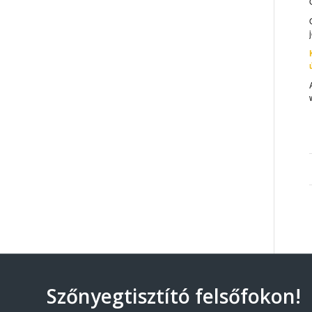
Szőnyegtisztító felsőfokon!