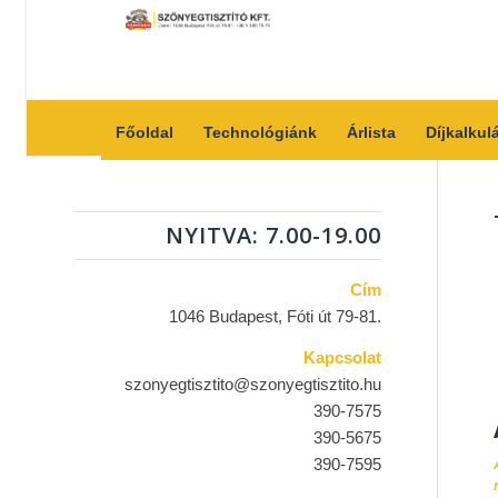
Főoldal
Technológiánk
Árlista
Díjkalkul
NYITVA: 7.00-19.00
Cím
1046 Budapest, Fóti út 79-81.
Kapcsolat
szonyegtisztito@szonyegtisztito.hu
390-7575
390-5675
390-7595