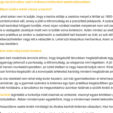
egy karórát akkor azért érdemes körbenézni webáruházunkban.
Milyen múltra tekint vissza a karóra?
Lehet sokan nem is tudják, hogy a karóra elődje a zsebóra melyet a férfiak az 1800-
szimbólumává vált, amely a jólét a kifinomultság és a precizitást jelképezte. A szá
első karórákat hölgyek hordták, mivel olyan ruhákat viseltek melyeknek nem volt zs
és a vastagabb csuklójuk miatt nem is tudták volna kivitelezni. Aztán mindez az első 
nem praktikus az amikor a csatamezőn a zsebükből kell kiszedni az órát, ez sok időt
felbecsülhetetlen nagy lett a választék is. Lehet szó klasszikus mechanikus, kvarc 
piac kieléíteni.
Nem lehet elég korán kezdeni
Nem kell modellnek lennünk ahhoz, hogy kiegészítő tárunkban megtalálhatóak legy
ugyanúgy jellemző a pontosság, a kifinomultság, az elegancia mint régebben. A jól 
jól hanem munkakörnyezetben, az üzleti életben is nagy hasznát tudjuk venni. Kíná
ezer forintos kiegésztőn át a komolyabb árfekvésű karóráig mindent megtalálnak a
Az óra viselését nem lehet elég korán kezdeni, ezt már gyermekkorban el lehet ke
karórának, így a gyermek számára is érdemes egy ilyen praktikus kiegészítőben g
órák hordására, a tanuláshoz és megszokáshoz azonban találnak a szülők kiváló
Karórát
leginkább a funkciója miatt viselnek az emberek, viszonyt egyes körökben pr
köztudatban. Abban mindannyian egyetértünk, hogy a mindennapi viselet dekoratív 
Hosszútávra csakis kiváló minőségű és divatos karórát érdemes választani, hisz hos