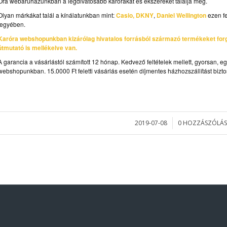
Óra webáruházunkban a legdivatosabb karórákat és ékszereket találja meg.
Olyan márkákat talál a kínálatunkban mint:
Casio, DKNY
,
Daniel Wellington
ezen fe
jegyében.
Karóra webshopunkban kizárólag hivatalos forrásból származó termékeket for
útmutató is mellékelve van.
A garancia a vásárlástól számított 12 hónap. Kedvező feltételek mellett, gyorsan, e
webshopunkban. 15.0000 Ft feletti vásárlás esetén díjmentes házhozszállítást bizto
2019-07-08
0 HOZZÁSZÓLÁS
/
/