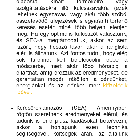
eladásra kínált termékeire vagy
szolgáltatásokra illő kulcsszavakra (ezek
lehetnek egyszavas, vagy akár több szóból
összetevődő kifejezések is egyaránt) történő
keresés esetén minél több helyen jelenjen
meg. Ha egy optimális kulcsszót választunk,
és SEO-al megtámogatjuk, akkor az sem
kizárt, hogy hosszú távon akár a ranglista
élén is állhatunk. Azt fontos tudni, hogy elég
sok türelmet kell belefeccölni ebbe a
módszerbe, mert akár több hónapig is
eltarthat, amíg érezzük az eredményeket, de
garantáltan megéri rákölteni a pénzünket,
energiánkat és az időnket, mert
kifizetődik
idővel.
Keresőreklámozás (SEA) Amennyiben
rögtön szeretnénk eredményeket elérni, és
tudunk is erre plusz kiadásokat betervezni,
akkor a honlapunk ezen technika
segítségével, költségek árán, az általunk