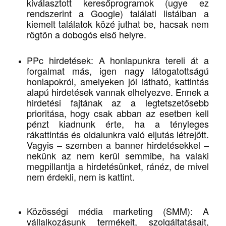
kiválasztott keresőprogramok (ugye ez
rendszerint a Google) találati listáiban a
kiemelt találatok közé juthat be, hacsak nem
rögtön a dobogós első helyre.
PPc hirdetések: A honlapunkra tereli át a
forgalmat más, igen nagy látogatottságú
honlapokról, amelyeken jól látható, kattintás
alapú hirdetések vannak elhelyezve. Ennek a
hirdetési fajtának az a legtetszetősebb
prioritása, hogy csak abban az esetben kell
pénzt kiadnunk érte, ha a tényleges
rákattintás és oldalunkra való eljutás létrejött.
Vagyis – szemben a banner hirdetésekkel –
nekünk az nem kerül semmibe, ha valaki
megpillantja a hirdetésünket, ránéz, de mivel
nem érdekli, nem is kattint.
Közösségi média marketing (SMM): A
vállalkozásunk termékeit, szolgáltatásait,