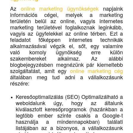
Az
online marketing ügynökségek
napjaink
információs cégei, melyek a marketing
területén belül az online, vagyis internetes
marketing területével foglalkoznak leginkább,
vagyis az ügyfelekkel az online térben. Ezt a
feladatot főképpen internetes technikák
alkalmazásával végzik el, sőt, egy valamire
való komoly ügynökség erre külön
szakembereket alkalmaz. Az alábbi
blogbejegyzésben megnézünk pár kiemeltebb
szolgáltatást, amit egy
online marketing cég
általában meg tud adni a vállalkozásunk
részére:
Keresőoptimalizálás (SEO) Optimalizálható a
weboldalunk úgy, hogy az általunk
kiválasztott keresőprogramok (hazánkban a
legtöbb ember szinte csakis a Google-t
használja a mindennapokban) találati
listájában az a bizonyos, a vállalkozásunk