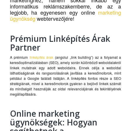
marketinghez, hanem sokkal inkább egy
informatikus reklámszakemberre, de az a
legjobb, ha egyenesen egy online
marketing
ügynökség
webtervezőjére!
Prémium Linképítés Árak
Partner
A prémium
linképítés árak
(angolul „link building”) az a folyamat a
keresőoptimalizálásban (SEO), amely során különböző weboldalakról
linkek mutatnak egy adott weboldalra. Ennek célja a weboldal
láthatóságának és rangsorolásának javítása a keresőmotorok, mint
például a Google találati listáján. A linképítés fontos része a SEO
stratégiának, mivel a keresőmotorok gyakran a bejövő linkek számát
és minőségét használják az oldal relevanciájának és tekintélyének
megállapítására.
Online marketing
ügynökségek: Hogyan