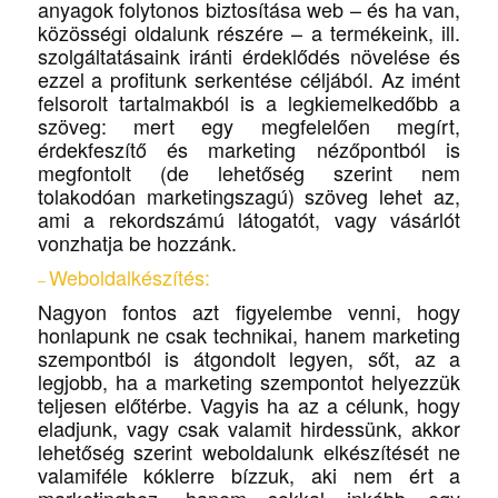
anyagok folytonos biztosítása web – és ha van,
közösségi oldalunk részére – a termékeink, ill.
szolgáltatásaink iránti érdeklődés növelése és
ezzel a profitunk serkentése céljából. Az imént
felsorolt tartalmakból is a legkiemelkedőbb a
szöveg: mert egy megfelelően megírt,
érdekfeszítő és marketing nézőpontból is
megfontolt (de lehetőség szerint nem
tolakodóan marketingszagú) szöveg lehet az,
ami a rekordszámú látogatót, vagy vásárlót
vonzhatja be hozzánk.
Weboldalkészítés
:
–
Nagyon fontos azt figyelembe venni, hogy
honlapunk ne csak technikai, hanem marketing
szempontból is átgondolt legyen, sőt, az a
legjobb, ha a marketing szempontot helyezzük
teljesen előtérbe. Vagyis ha az a célunk, hogy
eladjunk, vagy csak valamit hirdessünk, akkor
lehetőség szerint weboldalunk elkészítését ne
valamiféle kóklerre bízzuk, aki nem ért a