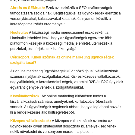
Ahrefs és SEMrush:
Ezek az eszközök a SEO tevékenységek
támogatására szolgálnak. Segítségükkel az ügynökségek elemzik a
versenytársakat, kulcsszavakat kutatnak, és nyomon követik a
keresőoptimalizálás eredményeit.
Hootsuite:
A közösségi média menedzsment eszközeként a
Hootsuite lehetővé teszi, hogy az ügynökségek egyszerre több
platformon kezeljék a közösségi média jelenlétet, ütemezzék a
posztokat, és mérjék azok hatékonyságát.
Célcsoport: Kinek szólnak az online marketing ügynökségek
szolgáltatásai?
Az online marketing ügynökségek különböző típusú vállalkozások
számára nyújtanak szolgáltatásokat. Kis- és közepes vállalkozások,
nagyvállalatok, e-kereskedelmi cégek, valamint B2B és B2C ügyfelek
egyaránt igénybe vehetik a szolgáltatásaikat.
Kisvállalkozások:
Az online marketing különösen fontos a
kisvállalkozások számára, amelyeknek korlátozott erőforrásaik
vannak. Az ügynökségek segítenek abban, hogy a legjobbat hozzák
ki a rendelkezésre álló költségvetésből.
Közepes vállalkozások:
A közepes vállalkozások számára az
ügynökségek olyan stratégiákat dolgoznak ki, amelyek segítenek
nekik növekedni és versenyben maradni a piacon.