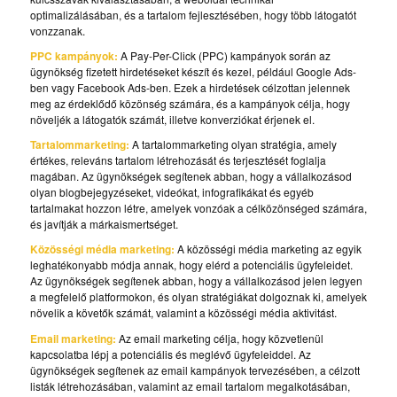
optimalizálásában, és a tartalom fejlesztésében, hogy több látogatót
vonzzanak.
PPC kampányok:
A Pay-Per-Click (PPC) kampányok során az
ügynökség fizetett hirdetéseket készít és kezel, például Google Ads-
ben vagy Facebook Ads-ben. Ezek a hirdetések célzottan jelennek
meg az érdeklődő közönség számára, és a kampányok célja, hogy
növeljék a látogatók számát, illetve konverziókat érjenek el.
Tartalommarketing:
A tartalommarketing olyan stratégia, amely
értékes, releváns tartalom létrehozását és terjesztését foglalja
magában. Az ügynökségek segítenek abban, hogy a vállalkozásod
olyan blogbejegyzéseket, videókat, infografikákat és egyéb
tartalmakat hozzon létre, amelyek vonzóak a célközönséged számára,
és javítják a márkaismertséget.
Közösségi média marketing:
A közösségi média marketing az egyik
leghatékonyabb módja annak, hogy elérd a potenciális ügyfeleidet.
Az ügynökségek segítenek abban, hogy a vállalkozásod jelen legyen
a megfelelő platformokon, és olyan stratégiákat dolgoznak ki, amelyek
növelik a követők számát, valamint a közösségi média aktivitást.
Email marketing:
Az email marketing célja, hogy közvetlenül
kapcsolatba lépj a potenciális és meglévő ügyfeleiddel. Az
ügynökségek segítenek az email kampányok tervezésében, a célzott
listák létrehozásában, valamint az email tartalom megalkotásában,