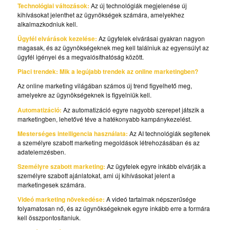
Technológiai változások:
Az új technológiák megjelenése új
kihívásokat jelenthet az ügynökségek számára, amelyekhez
alkalmazkodniuk kell.
Ügyfél elvárások kezelése:
Az ügyfelek elvárásai gyakran nagyon
magasak, és az ügynökségeknek meg kell találniuk az egyensúlyt az
ügyfél igényei és a megvalósíthatóság között.
Piaci trendek: Mik a legújabb trendek az online marketingben?
Az online marketing világában számos új trend figyelhető meg,
amelyekre az ügynökségeknek is figyelniük kell.
Automatizáció:
Az automatizáció egyre nagyobb szerepet játszik a
marketingben, lehetővé téve a hatékonyabb kampánykezelést.
Mesterséges intelligencia használata:
Az AI technológiák segítenek
a személyre szabott marketing megoldások létrehozásában és az
adatelemzésben.
Személyre szabott marketing:
Az ügyfelek egyre inkább elvárják a
személyre szabott ajánlatokat, ami új kihívásokat jelent a
marketingesek számára.
Videó marketing növekedése:
A videó tartalmak népszerűsége
folyamatosan nő, és az ügynökségeknek egyre inkább erre a formára
kell összpontosítaniuk.