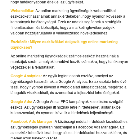
hogy hatékonyabban érjék el az ügyfeleket.
Webanalitika:
Az online marketing ügynökségek webanalitikai
eszközöket használnak annak érdekében, hogy nyomon kövessék a
kampányok hatékonyságát. Ezek az adatok segítenek a stratégiák
finomításában, és biztosítják, hogy a marketingtevékenységek
valóban hozzájáruljanak a vállalkozásod növekedéséhez.
Eszközök: Milyen eszközökkel dolgozik egy online marketing
ügynökség?
Az online marketing ügynökségek számos eszközt használnak a
munkájuk során, amelyek lehetővé teszik számukra, hogy hatékonyan
végezzék el a feladataikat.
Google Analytics:
Az egyik legfontosabb eszköz, amelyet az
ügynökségek használnak, a Google Analytics. Ez az eszköz lehetővé
teszi, hogy nyomon kövesd a weboldalad látogatottságát, megértsd a
látogatók viselkedését, és azonosítsd a fejlesztési lehetőségeket.
Google Ads:
A Google Ads a PPC kampányok kezelésére szolgáló
eszköz. Az ügynökségek itt hoznak létre hirdetéseket, állítanak be
kulcsszavakat, és nyomon követik a hirdetések teljesítményét.
Facebook Ads Manager:
A közösségi média hirdetések kezeléséhez
az ügynökségek gyakran használják a Facebook Ads Manager-t. Ez
az eszköz lehetővé teszi, hogy célzott hirdetéseket hozzanak létre, és
mérjék azok hatékonyságát.