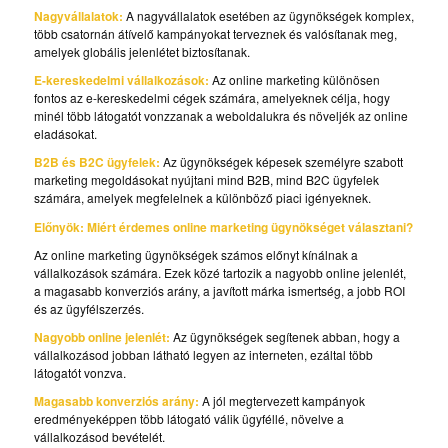
Nagyvállalatok:
A nagyvállalatok esetében az ügynökségek komplex,
több csatornán átívelő kampányokat terveznek és valósítanak meg,
amelyek globális jelenlétet biztosítanak.
E-kereskedelmi vállalkozások:
Az online marketing különösen
fontos az e-kereskedelmi cégek számára, amelyeknek célja, hogy
minél több látogatót vonzzanak a weboldalukra és növeljék az online
eladásokat.
B2B és B2C ügyfelek:
Az ügynökségek képesek személyre szabott
marketing megoldásokat nyújtani mind B2B, mind B2C ügyfelek
számára, amelyek megfelelnek a különböző piaci igényeknek.
Előnyök: Miért érdemes online marketing ügynökséget választani?
Az online marketing ügynökségek számos előnyt kínálnak a
vállalkozások számára. Ezek közé tartozik a nagyobb online jelenlét,
a magasabb konverziós arány, a javított márka ismertség, a jobb ROI
és az ügyfélszerzés.
Nagyobb online jelenlét:
Az ügynökségek segítenek abban, hogy a
vállalkozásod jobban látható legyen az interneten, ezáltal több
látogatót vonzva.
Magasabb konverziós arány:
A jól megtervezett kampányok
eredményeképpen több látogató válik ügyféllé, növelve a
vállalkozásod bevételét.