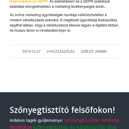
Adatvédelem és GDPR:
Az adatvédelem és a GDPR szabályok
betartása elengedhetetlen a marketing tevékenységek során.
Az online marketing ügynökségek munkája nélkülözhetetlen a
modern vállalkozások számára. A megfelelő ügynökség kiválasztása
segíthet abban, hogy a vállalkozásod sikeres legyen a digitális térben,
és hosszú távon is növekedést érjen el.
2019-10-27
0 HOZZÁSZÓLÁS
SZERZŐ:
ADMIN
/
/
Szőnyegtisztító felsőfokon!
szőnyegtisztítás minőség
érdekes tagek gyűjteménye:
felsőfokon
szőnyegtisztítás és kárpittisztítás blog