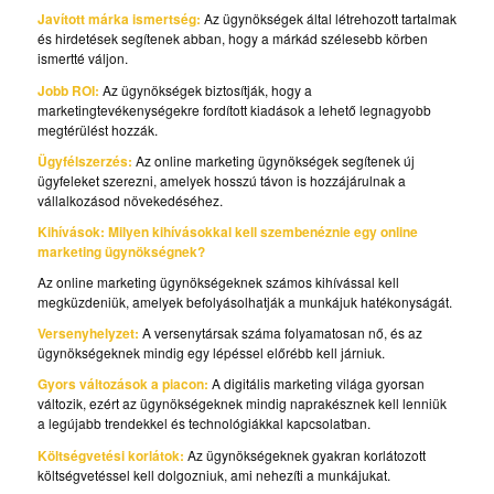
Javított márka ismertség:
Az ügynökségek által létrehozott tartalmak
és hirdetések segítenek abban, hogy a márkád szélesebb körben
ismertté váljon.
Jobb ROI:
Az ügynökségek biztosítják, hogy a
marketingtevékenységekre fordított kiadások a lehető legnagyobb
megtérülést hozzák.
Ügyfélszerzés:
Az online marketing ügynökségek segítenek új
ügyfeleket szerezni, amelyek hosszú távon is hozzájárulnak a
vállalkozásod növekedéséhez.
Kihívások: Milyen kihívásokkal kell szembenéznie egy online
marketing ügynökségnek?
Az online marketing ügynökségeknek számos kihívással kell
megküzdeniük, amelyek befolyásolhatják a munkájuk hatékonyságát.
Versenyhelyzet:
A versenytársak száma folyamatosan nő, és az
ügynökségeknek mindig egy lépéssel előrébb kell járniuk.
Gyors változások a piacon:
A digitális marketing világa gyorsan
változik, ezért az ügynökségeknek mindig naprakésznek kell lenniük
a legújabb trendekkel és technológiákkal kapcsolatban.
Költségvetési korlátok:
Az ügynökségeknek gyakran korlátozott
költségvetéssel kell dolgozniuk, ami nehezíti a munkájukat.