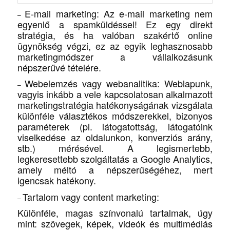
E-mail marketing
: Az e-mail marketing nem
–
egyenlő a spamküldéssel! Ez egy direkt
stratégia, és ha valóban szakértő online
ügynökség végzi, ez az egyik leghasznosabb
marketingmódszer a vállalkozásunk
népszerűvé tételére.
Webelemzés vagy webanalitika
: Weblapunk,
–
vagyis inkább a vele kapcsolatosan alkalmazott
marketingstratégia hatékonyságának vizsgálata
különféle választékos módszerekkel, bizonyos
paraméterek (pl. látogatottság, látogatóink
viselkedése az oldalunkon, konverziós arány,
stb.) mérésével. A legismertebb,
legkeresettebb szolgáltatás a Google Analytics,
amely méltó a népszerűségéhez, mert
igencsak hatékony.
Tartalom vagy content marketing
:
–
Különféle, magas színvonalú tartalmak, úgy
mint: szövegek, képek, videók és multimédiás