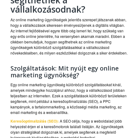
segíthetnek a
vállalkozásodnak?
Az online marketing ügynökségek jelentős szerepet játszanak abban,
hogy a vállalkozások sikeresen érvényesüljenek a digitális világban.
Az internet fejlődésével egyre több cég ismeri fel, hogy szükség van
egy erős online jelenlétre, ha versenyben akarnak maradni. Ebben a
cikkben bemutatjuk, hogyan segíthetnek az online marketing
ügynökségek különböző szolgáltatásaikkal a vállalkozásod
növekedésében, és milyen eszközökkel dolgoznak a siker érdekében.
Szolgáltatások: Mit nyújt egy online
marketing ügynökség?
Egy online marketing ügynökség különböző szolgáltatásokat kínál,
amelyek mindegyike hozzájárul ahhoz, hogy a vállalkozásod jobban
teljesítsen az interneten. Ezek a szolgáltatások különböző területeken
segítenek, mint például a keresőoptimalizálás (SEO), a PPC
kampányok, a tartalommarketing, a közösségi média marketing, az
email marketing és a webanalitika.
Keresőoptimalizálás (SEO):
A SEO célja, hogy a weboldalad jobb
helyezést érjen el a keresőmotorok találati listáján. Az ügynökségek
olyan stratégiákat dolgoznak ki, amelyek segítenek a megfelelő
kulcsszavak kiválasztásában, a weboldal technikai