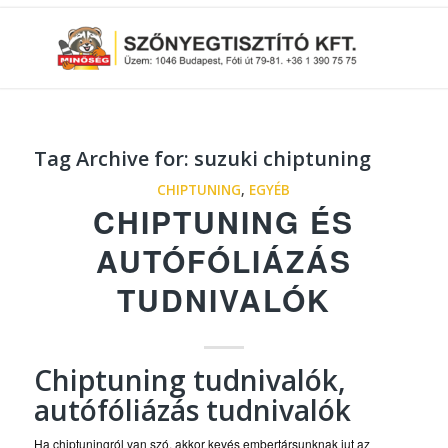
Tag Archive for:
suzuki chiptuning
CHIPTUNING
,
EGYÉB
CHIPTUNING ÉS
AUTÓFÓLIÁZÁS
TUDNIVALÓK
Chiptuning tudnivalók,
autófóliázás tudnivalók
Ha chiptuningról van szó, akkor kevés embertársunknak jut az