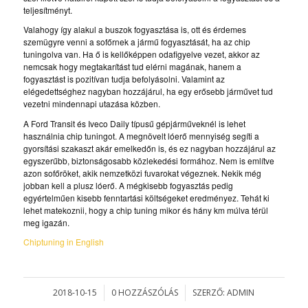
teljesítményt.
Valahogy így alakul a buszok fogyasztása is, ott és érdemes
szemügyre venni a sofőrnek a jármű fogyasztását, ha az chip
tuningolva van. Ha ő is kellőképpen odafigyelve vezet, akkor az
nemcsak hogy megtakarítást tud elérni magának, hanem a
fogyasztást is pozitívan tudja befolyásolni. Valamint az
elégedettséghez nagyban hozzájárul, ha egy erősebb járművet tud
vezetni mindennapi utazása közben.
A Ford Transit és Iveco Daily típusű gépjárműveknél is lehet
használnia chip tuningot. A megnövelt lóerő mennyiség segíti a
gyorsítási szakaszt akár emelkedőn is, és ez nagyban hozzájárul az
egyszerűbb, biztonságosabb közlekedési formához. Nem is említve
azon sofőröket, akik nemzetközi fuvarokat végeznek. Nekik még
jobban kell a plusz lóerő. A mégkisebb fogyasztás pedig
egyértelműen kisebb fenntartási költségeket eredményez. Tehát ki
lehet matekoznii, hogy a chip tuning mikor és hány km múlva térül
meg igazán.
Chiptuning in English
2018-10-15
0 HOZZÁSZÓLÁS
SZERZŐ:
ADMIN
/
/