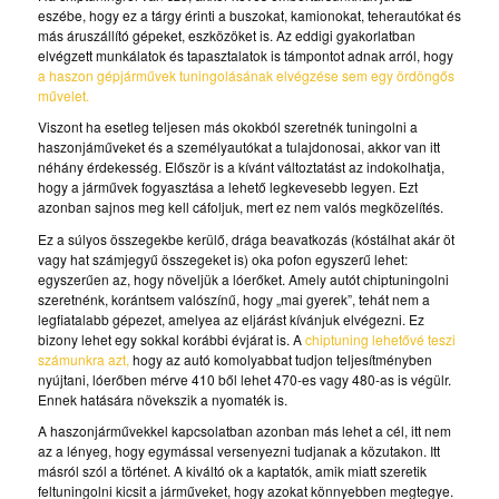
eszébe, hogy ez a tárgy érinti a buszokat, kamionokat, teherautókat és
más áruszállító gépeket, eszközöket is. Az eddigi gyakorlatban
elvégzett munkálatok és tapasztalatok is támpontot adnak arról, hogy
a haszon gépjárművek tuningolásának elvégzése sem egy ördöngős
művelet.
Viszont ha esetleg teljesen más okokból szeretnék tuningolni a
haszonjáműveket és a személyautókat a tulajdonosai, akkor van itt
néhány érdekesség. Először is a kívánt változtatást az indokolhatja,
hogy a járművek fogyasztása a lehető legkevesebb legyen. Ezt
azonban sajnos meg kell cáfoljuk, mert ez nem valós megközelítés.
Ez a súlyos összegekbe kerülő, drága beavatkozás (kóstálhat akár öt
vagy hat számjegyű összegeket is) oka pofon egyszerű lehet:
egyszerűen az, hogy növeljük a lóerőket. Amely autót chiptuningolni
szeretnénk, korántsem valószínű, hogy „mai gyerek”, tehát nem a
legfiatalabb gépezet, amelyea az eljárást kívánjuk elvégezni. Ez
bizony lehet egy sokkal korábbi évjárat is. A
chiptuning lehetővé teszi
számunkra azt,
hogy az autó komolyabbat tudjon teljesítményben
nyújtani, lóerőben mérve 410 ből lehet 470-es vagy 480-as is végülr.
Ennek hatására növekszik a nyomaték is.
A haszonjárművekkel kapcsolatban azonban más lehet a cél, itt nem
az a lényeg, hogy egymással versenyezni tudjanak a közutakon. Itt
másról szól a történet. A kiváltó ok a kaptatók, amik miatt szeretik
feltuningolni kicsit a járműveket, hogy azokat könnyebben megtegye.