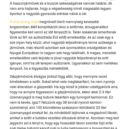
A haszonjárművek és a buszok sebességének vannak határai, ők
nem arra hajtanak, hogy a végsebesség minél magasabb legyen.
Ilyenkor a nagyobb gyorsulás elérése náluk a cél.
A chip tuning miatt
megnövelt lóerő mennyiség kevesebb
forgalomban átélt komplikációt okoz a sofőrnek, ámugyanakkor
figyelembe kell venni az idő tényezőt is. Talán sokaknak ismerősnek
tűnik az M1-es autósztráda Érd elötti emelkedője, és az csak egy a
sok olyan hely közül, ahol nagyobb teljesítményre lenne szüksége a
járműnek, más részről azonban sok szomszédos országokban és
Nyugat Európában is nagyon sok hegy található. A magas, meredek
emelkedőkre való feljutás is jóval nagyobb teljesítményt és erőt
igényel, mint ha sík terepen autóznánk. Ugyanakkor az sem mellékes
tényező, ha a fogyasztás mérséklődik.
Gépjárművünk étvágya jórészt függ attól, hogy mennyire vezet
kíméletesen a sofőr. Sokat lehet vele megtakarítani, ha nem nyomja
neki állandóan a gázpedált. Ha egy kicsit is jobban odafigyelünk arra,
hogy ne annyira fogyasszon a gépjárművünk, akkor akár 2-3 liter
üzemanyagot is meg tudunk takarítani egy tuningolt kamionnal. Ez
nem is kevés, igaz? Nézzünk egy 38 tonnát nyomó kamion-
szerelvényt, ami 100 kilométeres szakaszon körülbelül 33 liter
üzemanyagot emészt fel, és mindebből lejönnek a megspórolt literek,
amiket a sofőr a tudatos vezetési stílusával érhet el. Azonban meg kell
jegyezni azt a tényt is, hogy egy hosszabb távon szembe fújó erős
szél illetve hátulról kapott szél is tudja befolyásolni a fogyasztást és a