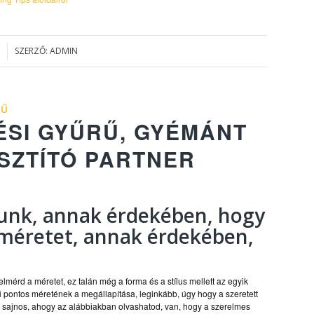
SZERZŐ:
ADMIN
RŰ
ÉSI GYŰRŰ, GYÉMÁNT
SZTÍTÓ PARTNER
nlunk, annak érdekében, hogy
méretet, annak érdekében,
lmérd a méretet, ez talán még a forma és a stílus mellett az egyik
rű pontos méretének a megállapítása, leginkább, úgy hogy a szeretett
s sajnos, ahogy az alábbiakban olvashatod, van, hogy a szerelmes