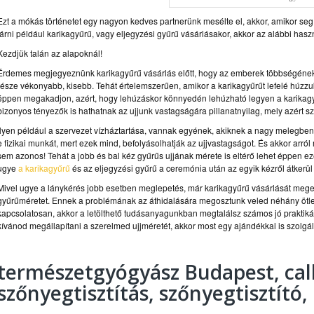
Ezt a mókás történetet egy nagyon kedves partnerünk mesélte el, akkor, amikor seg
járni például karikagyűrű, vagy eljegyzési gyűrű vásárlásakor, akkor az alábbi has
Kezdjük talán az alapoknál!
Érdemes megjegyeznünk karikagyűrű vásárlás előtt, hogy az emberek többségének az
része vékonyabb, kisebb. Tehát értelemszerűen, amikor a karikagyűrűt lefelé húzz
éppen megakadjon, azért, hogy lehúzáskor könnyedén lehúzható legyen a karikag
bizonyos tényezők is hathatnak az ujjunk vastagságára pillanatnyilag, mely azért s
Ilyen például a szervezet vízháztartása, vannak egyének, akiknek a nagy melegb
e fizikai munkát, mert ezek mind, befolyásolhatják az ujjvastagságot. És akkor ar
sem azonos! Tehát a jobb és bal kéz gyűrűs ujjának mérete is eltérő lehet éppen ez
ugye
a karikagyűrű
és az eljegyzési gyűrű a ceremónia után az egyik kézről átkerül
Mivel ugye a lánykérés jobb esetben meglepetés, már karikagyűrű vásárlását megel
gyűrűméretet. Ennek a problémának az áthidalására megosztunk veled néhány ötlet
kapcsolatosan, akkor a letölthető tudásanyagunkban megtalálsz számos jó praktiká
kívánod megállapítani a szerelmed ujjméretét, akkor most egy ajándékkal is szolgá
természetgyógyász Budapest, call
szőnyegtisztítás, szőnyegtisztító,