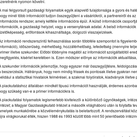
szeretnénk nyomon követni.
A mai felgyorsult gazdasági folyamatok egyik alapvető tulajdonsága a gyors és haték
hogy minél több információt tudjon összegyűjteni a vásárlókról, a partnereiről és 
információs rendszer, amely kétféle információra épül. A külső információk csoportjá
információk, a gazdasági helyzet, vagy a versenytársak adatai. A belső információk v
fizetőképesség, erőforrások kihasználtsága, dolgozói visszajelzések.
Az információ rendszerszintű felhasználása során többféle szempontot is figyelembe
információ), időszerűség, mérhetőség, hozzáférhetőség, lefedettség (mennyire telje
primer illetve szekunder. Előbbi többnyire magától az információt szolgáltatótól ere
megfigyelés, kísérlet keretében is. Ezen módszer előnye az információk aktualitás
A szekunder információk jellemzője, hogy egyszer már összegyűjtésre, feldolgozás
a beszerzésük. Hátrányuk, hogy nem mindig frissek és pontosak illetve gyakran nem
például a statisztikai hivatalok felmérései, a szakmai folyóiratok, kiadványok illetve 
A piackutatáshoz általában mindkét típusú információt használják, érdemes azonba
hogy szükség van-e a primer információkra is.
A piackutatási folyamatok legismertebb kivitelezői a különböző ügynökségek, intéz
intézet; a Magyar Gazdaságkutató Intézet a második világháború után is folytatta t
amelyek munkakörébe a közvéleménykutatás is beletartozott. A rendszerváltást kö
újra virágkorukat élték, hiszen 1988 és 1993 között több mint 50 jelentősebb intézm