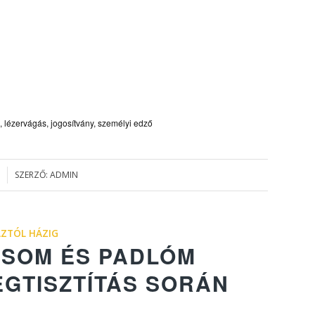
ó, lézervágás, jogosítvány, személyi edző
SZERZŐ:
ADMIN
ÁZTÓL HÁZIG
ÁSOM ÉS PADLÓM
EGTISZTÍTÁS SORÁN