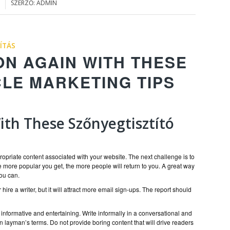
SZERZŐ:
ADMIN
ÍTÁS
ON AGAIN WITH THESE
CLE MARKETING TIPS
th These Szőnyegtisztító
ppropriate content associated with your website. The next challenge is to
he more popular you get, the more people will return to you. A great way
you can.
hire a writer, but it will attract more email sign-ups. The report should
 informative and entertaining. Write informally in a conversational and
 in layman’s terms. Do not provide boring content that will drive readers