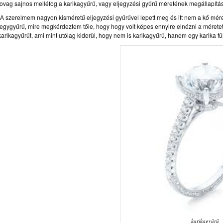
lovag sajnos melléfog a karikagyűrű, vagy eljegyzési gyűrű méretének megállapítá
„A szerelmem nagyon kisméretű eljegyzési gyűrűvel lepett meg és itt nem a kő mére
jegygyűrű, mire megkérdeztem tőle, hogy hogy volt képes ennyire elnézni a méretet, 
karikagyűrűt, ami mint utólag kiderül, hogy nem is karikagyűrű, hanem egy karika fü
karikagyűrű