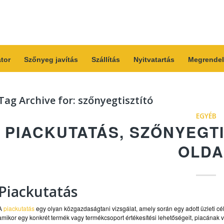
átor
Szőnyeg javítás
Szállítás
Nyitvatartás
Megrendel
Tag Archive for:
szőnyegtisztító
EGYÉB
PIACKUTATÁS, SZŐNYEGTI
OLDA
Piackutatás
A
piackutatás
egy olyan közgazdaságtani vizsgálat, amely során egy adott üzleti c
amikor egy konkrét termék vagy termékcsoport értékesítési lehetőségeit, piacának 