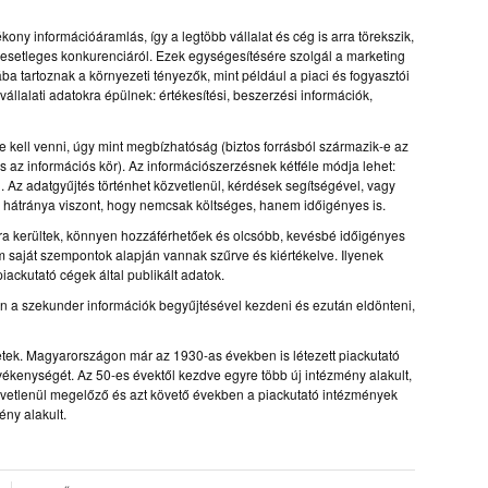
ony információáramlás, így a legtöbb vállalat és cég is arra törekszik,
az esetleges konkurenciáról. Ezek egységesítésére szolgál a marketing
ba tartoznak a környezeti tényezők, mint például a piaci és fogyasztói
állalati adatokra épülnek: értékesítési, beszerzési információk,
 kell venni, úgy mint megbízhatóság (biztos forrásból származik-e az
s az információs kör). Az információszerzésnek kétféle módja lehet:
d. Az adatgyűjtés történhet közvetlenül, kérdések segítségével, vagy
a, hátránya viszont, hogy nemcsak költséges, hanem időigényes is.
ra kerültek, könnyen hozzáférhetőek és olcsóbb, kevésbé időigényes
 saját szempontok alapján vannak szűrve és kiértékelve. Ilyenek
piackutató cégek által publikált adatok.
n a szekunder információk begyűjtésével kezdeni és ezután eldönteni,
etek. Magyarországon már az 1930-as években is létezett piackutató
evékenységét. Az 50-es évektől kezdve egyre több új intézmény alakult,
zvetlenül megelőző és azt követő években a piackutató intézmények
ény alakult.