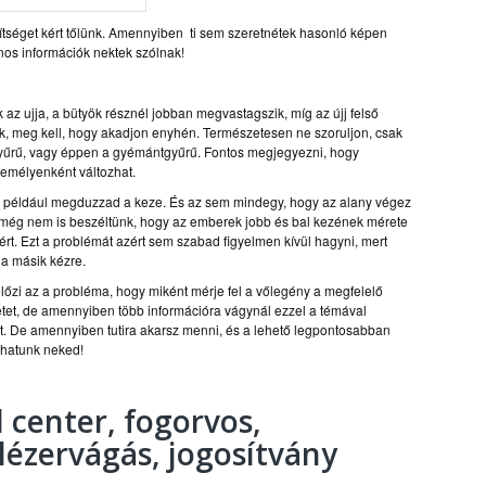
ítséget kért tőlünk. Amennyiben ti sem szeretnétek hasonló képen
znos információk nektek szólnak!
 ujja, a bütyök résznél jobban megvastagszik, míg az újj felső
uk, meg kell, hogy akadjon enyhén. Természetesen ne szoruljon, csak
yűrű, vagy éppen a gyémántgyűrű. Fontos megjegyezni, hogy
zemélyenként változhat.
en például megduzzad a keze. És az sem mindegy, hogy az alany végez
ról még nem is beszéltünk, hogy az emberek jobb és bal kezének mérete
ért. Ezt a problémát azért sem szabad figyelmen kívül hagyni, mert
 a másik kézre.
őzi az a probléma, hogy miként mérje fel a vőlegény a megfelelő
et, de amennyiben több információra vágynál ezzel a témával
t. De amennyiben tutira akarsz menni, és a lehető legpontosabban
lhatunk neked!
 center, fogorvos,
 lézervágás, jogosítvány