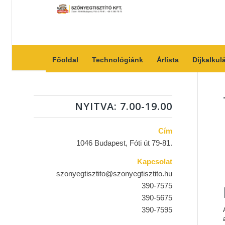
Főoldal
Technológiánk
Árlista
Díjkalkul
NYITVA: 7.00-19.00
Cím
1046 Budapest, Fóti út 79-81.
Kapcsolat
szonyegtisztito@szonyegtisztito.hu
390-7575
390-5675
390-7595