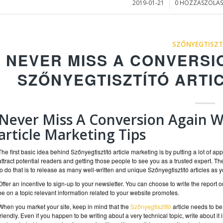
2019-01-21
0 HOZZÁSZÓLÁS
/
/
SZŐNYEGTISZT
NEVER MISS A CONVERSI
SZŐNYEGTISZTÍTÓ ARTI
Never Miss A Conversion Again Wi
article Marketing Tips
The first basic idea behind Szőnyegtisztító article marketing is by putting a lot of a
attract potential readers and getting those people to see you as a trusted expert. T
to do that is to release as many well-written and unique Szőnyegtisztító articles as 
Offer an incentive to sign-up to your newsletter. You can choose to write the report or 
be on a topic relevant information related to your website promotes.
When you market your site, keep in mind that the
Szőnyegtisztító
article needs to be
friendly. Even if you happen to be writing about a very technical topic, write about it