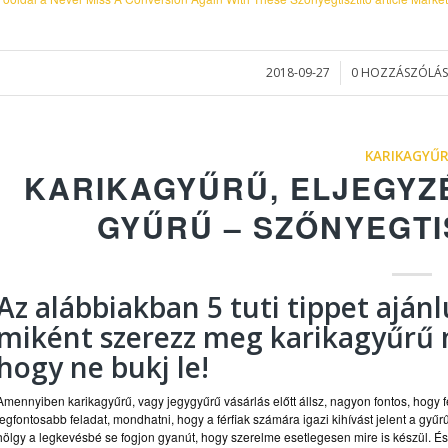
2018-09-27
0 HOZZÁSZÓLÁS
/
/
KARIKAGYŰ
KARIKAGYŰRŰ, ELJEGYZ
GYŰRŰ – SZŐNYEGTI
Az alábbiakban 5 tuti tippet ajá
miként szerezz meg
karikagyűrű
hogy ne bukj le!
Amennyiben karikagyűrű, vagy jegygyűrű vásárlás előtt állsz, nagyon fontos, hogy fe
legfontosabb feladat, mondhatni, hogy a férfiak számára igazi kihívást jelent a gyű
hölgy a legkevésbé se fogjon gyanút, hogy szerelme esetlegesen mire is készül. É