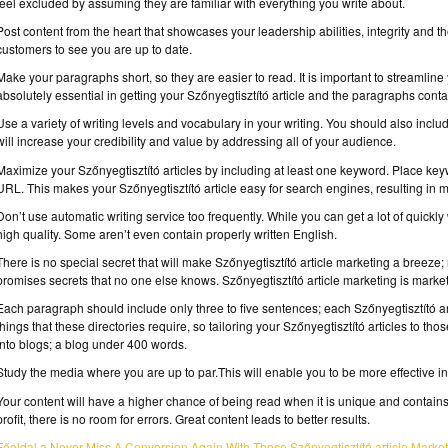
feel excluded by assuming they are familiar with everything you write about.
Post content from the heart that showcases your leadership abilities, integrity and th
customers to see you are up to date.
Make your paragraphs short, so they are easier to read. It is important to streamline
absolutely essential in getting your Szőnyegtisztító article and the paragraphs contai
Use a variety of writing levels and vocabulary in your writing. You should also inc
will increase your credibility and value by addressing all of your audience.
Maximize your Szőnyegtisztító articles by including at least one keyword. Place keywor
URL. This makes your Szőnyegtisztító article easy for search engines, resulting in more
Don’t use automatic writing service too frequently. While you can get a lot of quickly w
high quality. Some aren’t even contain properly written English.
There is no special secret that will make Szőnyegtisztító article marketing a breez
promises secrets that no one else knows. Szőnyegtisztító article marketing is marketi
Each paragraph should include only three to five sentences; each Szőnyegtisztító 
things that these directories require, so tailoring your Szőnyegtisztító articles to tho
into blogs; a blog under 400 words.
Study the media where you are up to par.This will enable you to be more effective i
Your content will have a higher chance of being read when it is unique and contains 
profit, there is no room for errors. Great content leads to better results.
Főoldal a Never Miss A Conversion Again With These Szőnyegtisztító article Marketi