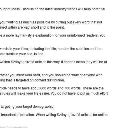
oughtfulness. Discussing the latest industry trends will help potential
 your writing as much as possible by cutting out every word that not
ned within are kept short and to the point.
lude a more layman-style explanation for your uninformed readers. You
ds in your titles, including the title, header, the subtitles and the
 traffic to your site, to find.
ritten Szőnyegtisztító articles this way, it doesn’t mean they will be of
e; rather you must work hard, and you should be wary of anyone who
ng that is targeted on content distribution.
article needs to have about 600 words and 700 words. These are the
se rules will make your life easier. You do not have to put as much effort
n targeting your target demographic.
important information. When writing Szőnyegtisztító articles for online
ng Tips aloldalról