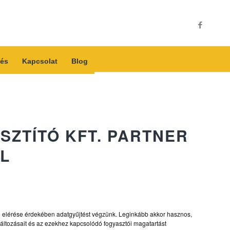
és
Kapcsolat
Blog
SZTÍTÓ KFT. PARTNER
L
él elérése érdekében adatgyűjtést végzünk. Leginkább akkor hasznos,
változásait és az ezekhez kapcsolódó fogyasztói magatartást