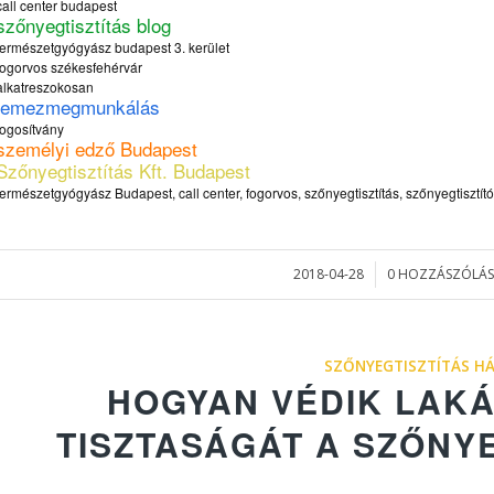
call center budapest
szőnyegtisztítás blog
természetgyógyász budapest 3. kerület
fogorvos székesfehérvár
alkatreszokosan
lemezmegmunkálás
jogosítvány
személyi edző Budapest
Szőnyegtisztítás Kft. Budapest
természetgyógyász Budapest, call center, fogorvos, szőnyegtisztítás, szőnyegtisztít
2018-04-28
0 HOZZÁSZÓLÁS
/
/
SZŐNYEGTISZTÍTÁS H
HOGYAN VÉDIK LAK
TISZTASÁGÁT A SZŐNY