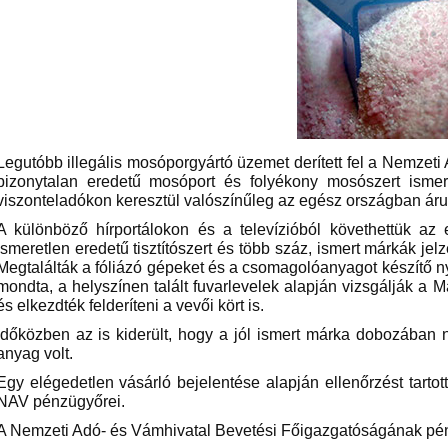
Legutóbb illegális mosóporgyártó üzemet derített fel a Nemzeti
bizonytalan eredetű mosóport és folyékony mosószert ismert
viszonteladókon keresztül valószínűleg az egész országban árusí
A különböző hírportálokon és a televízióból követhettük az 
ismeretlen eredetű tisztítószert és több száz, ismert márkák jelzés
Megtalálták a fóliázó gépeket és a csomagolóanyagot készítő n
mondta, a helyszínen talált fuvarlevelek alapján vizsgálják a
és elkezdték felderíteni a vevői kört is.
Időközben az is kiderült, hogy a jól ismert márka dobozába
anyag volt.
Egy elégedetlen vásárló bejelentése alapján ellenőrzést tart
NAV pénzügyőrei.
A Nemzeti Adó- és Vámhivatal Bevetési Főigazgatóságának pé