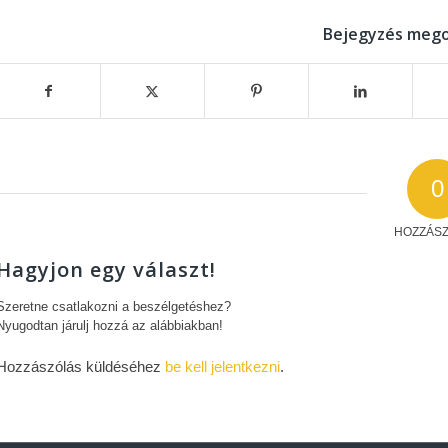
Bejegyzés mego
0
HOZZÁS
Hagyjon egy választ!
Szeretne csatlakozni a beszélgetéshez?
Nyugodtan járulj hozzá az alábbiakban!
Hozzászólás küldéséhez
be kell jelentkezni
.