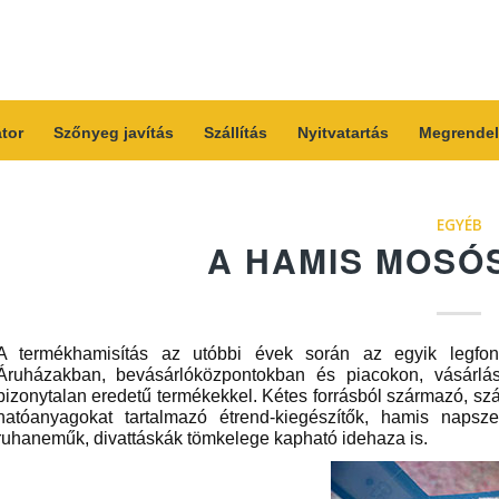
átor
Szőnyeg javítás
Szállítás
Nyitvatartás
Megrendel
EGYÉB
A HAMIS MOSÓ
A termékhamisítás az utóbbi évek során az egyik legfont
Áruházakban, bevásárlóközpontokban és piacokon, vásárlás
bizonytalan eredetű termékekkel. Kétes forrásból származó, számla
hatóanyagokat tartalmazó étrend-kiegészítők, hamis napsz
ruhaneműk, divattáskák tömkelege kapható idehaza is.