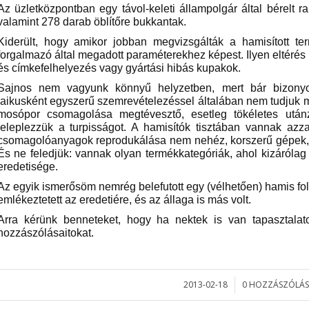
Az üzletközpontban egy távol-keleti állampolgár által bérelt 
valamint 278 darab öblítőre bukkantak.
Kiderült, hogy amikor jobban megvizsgálták a hamisított ter
forgalmazó által megadott paraméterekhez képest. Ilyen eltérés
és címkefelhelyezés vagy gyártási hibás kupakok.
Sajnos nem vagyunk könnyű helyzetben, mert bár bizonyos
laikusként egyszerű szemrevételezéssel általában nem tudjuk m
mosópor csomagolása megtévesztő, esetleg tökéletes után
leleplezzük a turpisságot. A hamisítók tisztában vannak az
csomagolóanyagok reprodukálása nem nehéz, korszerű gépek, 
És ne feledjük: vannak olyan termékkategóriák, ahol kizárólag
eredetisége.
Az egyik ismerősöm nemrég belefutott egy (vélhetően) hamis fo
emlékeztetett az eredetiére, és az állaga is más volt.
Arra kérünk benneteket, hogy ha nektek is van tapasztalat
hozzászólásaitokat.
2013-02-18
0 HOZZÁSZÓLÁS
/
/