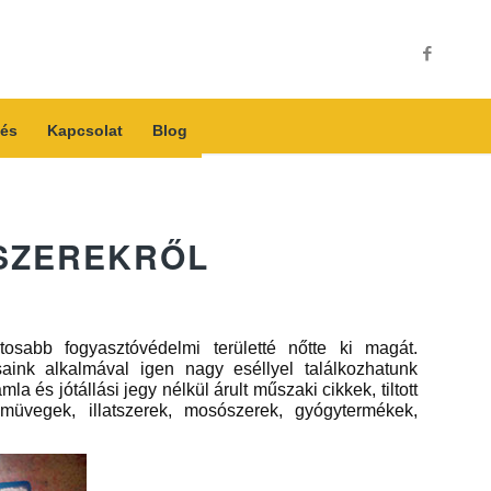
és
Kapcsolat
Blog
SZEREKRŐL
osabb fogyasztóvédelmi területté nőtte ki magát.
aink alkalmával igen nagy eséllyel találkozhatunk
 és jótállási jegy nélkül árult műszaki cikkek, tiltott
emüvegek, illatszerek, mosószerek, gyógytermékek,