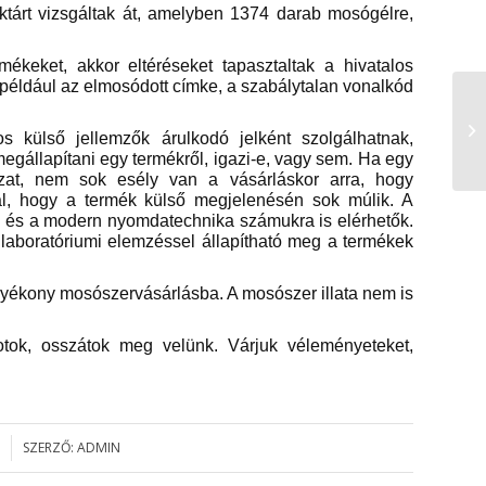
raktárt vizsgáltak át, amelyben 1374 darab mosógélre,
mékeket, akkor eltéréseket tapasztaltak a hivatalos
 például az elmosódott címke, a szabálytalan vonalkód
Ta
 külső jellemzők árulkodó jelként szolgálhatnak,
egállapítani egy termékről, igazi-e, vagy sem. Ha egy
zat, nem sok esély van a vásárláskor arra, hogy
zal, hogy a termék külső megjelenésén sok múlik. A
és a modern nyomdatechnika számukra is elérhetők.
 laboratóriumi elemzéssel állapítható meg a termékek
lyékony mosószervásárlásba. A mosószer illata nem is
otok, osszátok meg velünk. Várjuk véleményeteket,
SZERZŐ:
ADMIN