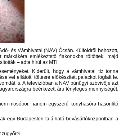
 Adó- és Vámhivatal (NAV) Ócsán. Külföldről behozott,
 márkákéra emlékeztető flakonokba töltöttek, majd
tották – adta hírül az MTI.
eseményeket. Kiderült, hogy a vámhivatal tíz tonna
eivel ellátott, töltésre előkészített palackot foglalt le.
yomdát is. A televízióban a NAV bűnügyi szóvivője azt
 Magyarországra beérkezett áru tényleges mennyiségét,
n nem mosópor, hanem egyszerű konyhasóra hasonlító
ottak egy Budapesten található bevásárlóközpontban a
nzügyőrei.