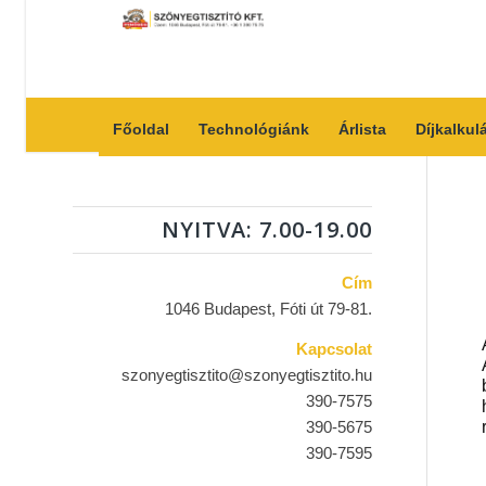
Főoldal
Technológiánk
Árlista
Díjkalkul
NYITVA: 7.00-19.00
Cím
1046 Budapest, Fóti út 79-81.
Kapcsolat
szonyegtisztito@szonyegtisztito.hu
390-7575
390-5675
390-7595