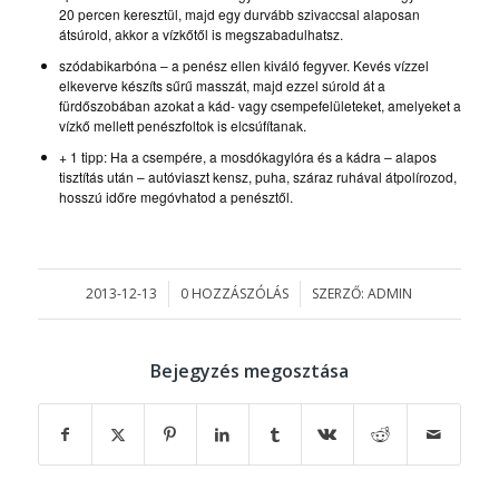
20 percen keresztül, majd egy durvább szivaccsal alaposan
átsúrold, akkor a vízkőtől is megszabadulhatsz.
szódabikarbóna – a penész ellen kiváló fegyver. Kevés vízzel
elkeverve készíts sűrű masszát, majd ezzel súrold át a
fürdőszobában azokat a kád- vagy csempefelületeket, amelyeket a
vízkő mellett penészfoltok is elcsúfítanak.
+ 1 tipp: Ha a csempére, a mosdókagylóra és a kádra – alapos
tisztítás után – autóviaszt kensz, puha, száraz ruhával átpolírozod,
hosszú időre megóvhatod a penésztől.
2013-12-13
0 HOZZÁSZÓLÁS
SZERZŐ:
ADMIN
/
/
Bejegyzés megosztása