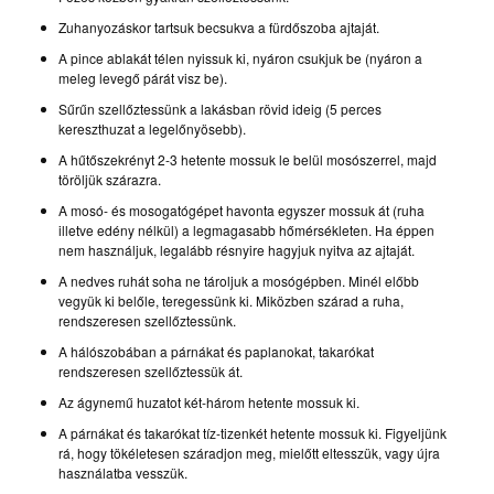
Zuhanyozáskor tartsuk becsukva a fürdőszoba ajtaját.
A pince ablakát télen nyissuk ki, nyáron csukjuk be (nyáron a
meleg levegő párát visz be).
Sűrűn szellőztessünk a lakásban rövid ideig (5 perces
kereszthuzat a legelőnyösebb).
A hűtőszekrényt 2-3 hetente mossuk le belül mosószerrel, majd
töröljük szárazra.
A mosó- és mosogatógépet havonta egyszer mossuk át (ruha
illetve edény nélkül) a legmagasabb hőmérsékleten. Ha éppen
nem használjuk, legalább résnyire hagyjuk nyitva az ajtaját.
A nedves ruhát soha ne tároljuk a mosógépben. Minél előbb
vegyük ki belőle, teregessünk ki. Miközben szárad a ruha,
rendszeresen szellőztessünk.
A hálószobában a párnákat és paplanokat, takarókat
rendszeresen szellőztessük át.
Az ágynemű huzatot két-három hetente mossuk ki.
A párnákat és takarókat tíz-tizenkét hetente mossuk ki. Figyeljünk
rá, hogy tökéletesen száradjon meg, mielőtt eltesszük, vagy újra
használatba vesszük.