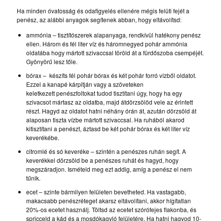
Ha minden óvatosság és odafigyelés ellenére mégis felüti fejét a
penész, az alábbi anyagok segítenek abban, hogy eltávolítsd:
ammónia – tisztítószerek alapanyaga, rendkívül hatékony penész
ellen. Három és fél liter víz és háromnegyed pohár ammónia
oldatába hogy mártott szivaccsal töröld át a fürdőszoba csempéjét.
Gyönyörű lesz tőle.
bórax – készíts fél pohár bórax és két pohár forró vízből oldatot.
Ezzel a kanapé kárpitján vagy a szöveteken
keletkezett penészfoltokat tudod tisztítani úgy, hogy ha egy
szivacsot mártasz az oldatba, majd átdörzsölöd vele az érintett
részt. Hagyd az oldatot hatni néhány órán át, azután dörzsöld át
alaposan tiszta vízbe mártott szivaccsal. Ha ruhából akarod
kitisztítani a penészt, áztasd be két pohár bórax és két liter víz
keverékébe.
citromlé és só keveréke – szintén a penészes ruhán segít. A
keverékkel dörzsöld be a penészes ruhát és hagyd, hogy
megszáradjon. Ismételd meg ezt addig, amíg a penész el nem
tűnik.
ecet – szinte bármilyen felületen bevetheted. Ha vastagabb,
makacsabb penészréteget akarsz eltávolítani, akkor hígítatlan
20%-os ecetet használj. Töltsd az ecetet szórófejes flakonba, és
spricceld a kád és a mosdókagyló felületére. Ha hatni hagyod 10-