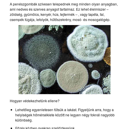
A penészgombák szívesen telepednek meg minden olyan anyagban,
ami nedves és szerves anyagot tartalmaz. Ez lehet élelmiszer –
zöldség, gyümölcs, kenyér, hús, tejtermék – , vagy tapéta, fal,
csempék fúgája, lefolyók, hűtőszekrény, mosó- és mosogatógép.
Hogyan védekezhetünk ellene?
Lehetőleg egyenletesen fűtsük a lakást. Figyeljünk arra, hogy a
helyiségek hőmérséklete között ne legyen négy foknál nagyobb
különbség.
Főzés közben gyakran szellőztessünk.