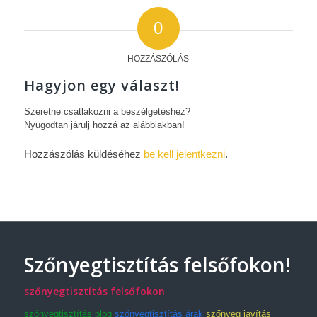
0
HOZZÁSZÓLÁS
Hagyjon egy választ!
Szeretne csatlakozni a beszélgetéshez?
Nyugodtan járulj hozzá az alábbiakban!
Hozzászólás küldéséhez
be kell jelentkezni
.
Szőnyegtisztítás felsőfokon!
szőnyegtisztítás felsőfokon
szőnyegtisztítás blog
szőnyegtisztítás árak
szőnyeg javítás