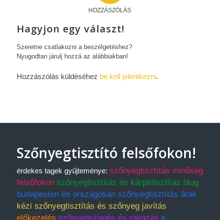
HOZZÁSZÓLÁS
Hagyjon egy választ!
Szeretne csatlakozni a beszélgetéshez?
Nyugodtan járulj hozzá az alábbiakban!
Hozzászólás küldéséhez
be kell jelentkezni
.
Szőnyegtisztító felsőfokon!
szőnyegtisztítás minőség
érdekes tagek gyűjteménye:
felsőfokon
szőnyegtisztítás és kárpittisztítás blog
budapesten és országosan szőnyegtisztítás árak
kézi szőnyegtisztítás és szőnyeg javítás
előkezelés
szőnyegszegés és rojtozás
a