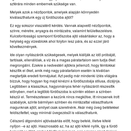
szférára minden embernek szüksége van.
Melyek azok a nézőpontok, amelyek alapján könnyedén
kiválaszthatunk egy új fürdőszoba ajtót?
Ez egy sokszor visszatérő kérdés. Vannak alapvető nézőpontok,
színre, méretre, anyagra és mintázatra, valamint felületkezelésre.
Kulcsfontosságú szempont fürdőszoba ajtó vásárláskor az, hogy a
helyiség egy vizesblokk ahol folyton lesz pára, és az ezzel járó
következmények.
Ide olyan nyílászárók szükségesek, melyek kiállják az idő próbáját,
tartósak, ellenállóak, a víz és a magas páratartalom sem tudja őket
megrongálni. Ezekre a nedvestéri ajtókra jellemző, hogy fémtokkal
készítik el őket, amik még nagy páratartalom esetén is kiválóan
megtartják eredeti formájukat. Azt pedig már mindenki ízlés világára
bízzuk, hogy hogyan fog majd kinézni a fürdőszobája stílusa, dizájnja.
Legtöbben a klasszikus, hagyományos fehér nyílászárót részesítik
előnyben, mert a legtöbb fürdőszoba is szintén ebben a színben
készül el. Természetesen a kezünk nincs megkötve, itt nincsenek írott
szabályok, szinte bármilyen színben és mintázattal választhatunk
magunknak ajtót, amilyet csak szeretnénk. Akár még üveg betétekkel
feldíszítettet, vagy minimál üvegezésűt is választhatunk.
Célszerű átgondolni ajtóvásárlás előtt, hogy befelé, illetve kifelé
nyíljon –e az ajtó. Hasznosabb az, ha az ajtó kifelé nyílik, így a fürdő