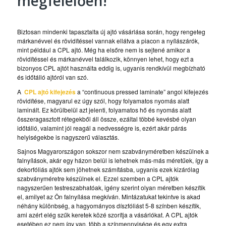
megfelelően!
Biztosan mindenki tapasztalta új ajtó vásárlása során, hogy rengeteg
márkanévvel és rövidítéssel vannak ellátva a piacon a nyílászárók,
mint például a CPL ajtó. Még ha elsőre nem is sejtené amikor a
rövidítéssel és márkanévvel találkozik, könnyen lehet, hogy ezt a
bizonyos CPL ajtót használta eddig is, ugyanis rendkívül megbízható
és időtálló ajtóról van szó.
A
CPL ajtó kifejezés
a “continuous pressed laminate” angol kifejezés
rövidítése, magyarul ez úgy szól, hogy folyamatos nyomás alatt
laminált. Ez körülbelül azt jelenti, folyamatos hő és nyomás alatt
összeragasztott rétegekből áll össze, ezáltal többé kevésbé olyan
időtálló, valamint jól reagál a nedvességre is, ezért akár párás
helyiségekbe is nagyszerű választás.
Sajnos Magyarországon sokszor nem szabványméretben készülnek a
falnyílások, akár egy házon belül is lehetnek más-más méretűek, így a
dekorfóliás ajtók sem jöhetnek számításba, ugyanis ezek kizárólag
szabványméretre készülnek el. Ezzel szemben a CPL ajtók
nagyszerűen testreszabhatóak, igény szerint olyan méretben készítik
el, amilyet az Ön falnyílása megkíván. Mintázatukat tekintve is akad
néhány különbség, a hagyományos díszfóliást 5-8 színben készítik,
ami azért elég szűk keretek közé szorítja a vásárlókat. A CPL ajtók
esetében ez nem így van, több a színmennyisége és egy extra