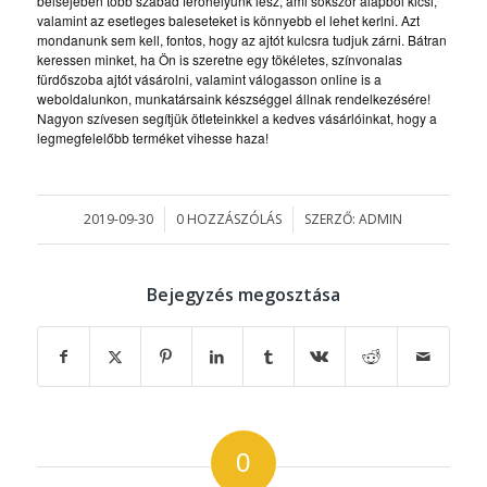
belsejében több szabad férőhelyünk lesz, ami sokszor alapból kicsi,
valamint az esetleges baleseteket is könnyebb el lehet kerlni. Azt
mondanunk sem kell, fontos, hogy az ajtót kulcsra tudjuk zárni. Bátran
keressen minket, ha Ön is szeretne egy tökéletes, színvonalas
fürdőszoba ajtót vásárolni, valamint válogasson online is a
weboldalunkon, munkatársaink készséggel állnak rendelkezésére!
Nagyon szívesen segítjük ötleteinkkel a kedves vásárlóinkat, hogy a
legmegfelelőbb terméket vihesse haza!
2019-09-30
0 HOZZÁSZÓLÁS
SZERZŐ:
ADMIN
/
/
Bejegyzés megosztása
0