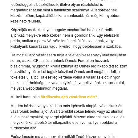
fedőréteggel is büszkélkedik, illetve olyan részleteket is
meghatározhatunk mint a famintázat száliránya. A fedőrétegnek
köszönhetően, kopásállóbb, karcmentesebb, és még könnyebben
kezelhető felületű.
Képzeljük csak el, milyen negatív mechanikai hatások érhetik
ajtónkat, melyekre első körben nem is gondolnánk. Egy életszerű
példa, amikor a porszívót véletlenül nekiütjük az ajtónak, vagy
kiskutyánk kaparássza vadul kívülről, hogy bejöhessen a szobába.
Ha most új ajtó vásárlására adja a fejét építkezés vagy lakásfelújítása
során, csakis CPL ajtót ajánlunk Önnek. Forduljon hozzánk
bizalommal, nyugodtan kiválaszthatja az Önnek leginkább tetsző színt
és szálirányt, és mi el fogjuk készíteni Önnek amit megálmodott, a
tökéletes új ajtót! Ha esetleg kérdése volna a vásárlás előtt, hívjon
minket, elérhetőségeink valamelyikén felveheti velünk a kapcsolatot,
melyet a weboldalunkon megtalál.
Mit kell tudnunk a
fürdőszoba ajtó vásárlása előtt?
Minden házban vagy lakásban más igényeik alapján választunk és
vásárolunk beltéri ajtót. A zárt terektől sokan félnek, vagy az utunkat
álló ajtószárnyaktól, nyikorgó ajtóktól. Viszont akadnak azok az ajtók
melyek nélkül a belső tér elképzelhetetlen volna. Ilyen például a
fürdőszoba ajtó.
Egész furcsán mutatna egy ajtó nélküli fürdő, hiszen ennyi intim