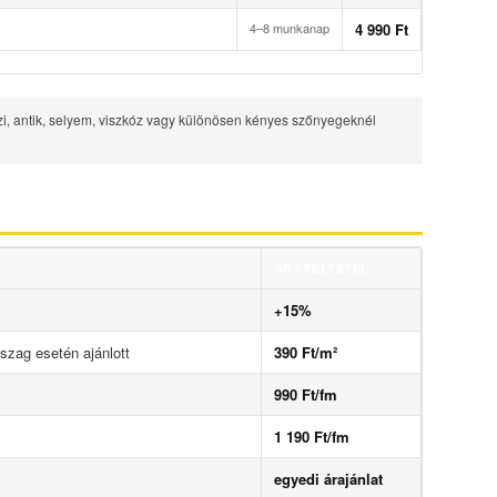
4–8 munkanap
4 990 Ft
zi, antik, selyem, viszkóz vagy különösen kényes szőnyegeknél
ÁR / FELTÉTEL
+15%
szag esetén ajánlott
390 Ft/m²
990 Ft/fm
1 190 Ft/fm
egyedi árajánlat