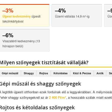
–3%
–4%
–
Újpest kedvezmény
újpesti
Üzemi vállalás 14,9 m²-ig
Üze
lakcímkártyával
–6%
Visszatérő kedvezmény (13
hónapon belül)
Milyen szőnyegek tisztítását vállalják?
Gépi műszál
Shaggy
Rojtos
Kétoldalas
Kézi & Perzsa
Antik
S
Gépi műszál és shaggy szőnyegek
A legtöbb újpesti otthonban ezek fordulnak elő a leggyakrabban. A mélymosá
Fehér shaggy szőnyegeknél az ár
2 400 Ft/m²
, a hosszabb szálak miatt ezekb
Rojtos és kétoldalas szőnyegek