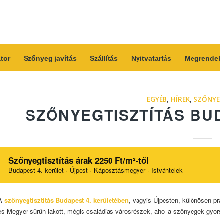
átor
Szőnyeg javítás
Szállítás
Nyitvatartás
Megrendel
EGYÉB
,
HÍREK
,
SZŐNYE
SZŐNYEGTISZTÍTÁS BU
Szőnyegtisztítás árak 2250 Ft/m²-től
Budapest 4. kerület · Újpest · Káposztásmegyer · Istvántelek
A
szőnyegtisztítás Budapest 4. kerületében
, vagyis Újpesten, különösen p
és Megyer sűrűn lakott, mégis családias városrészek, ahol a szőnyegek gyors