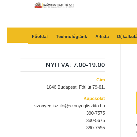
Főoldal
Technológiánk
Árlista
Díjkalkul
NYITVA: 7.00-19.00
Cím
1046 Budapest, Fóti út 79-81.
Kapcsolat
szonyegtisztito@szonyegtisztito.hu
390-7575
390-5675
390-7595