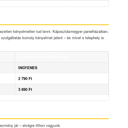
jezetten kényelmetlen tud lenni. Káposztásmegyer panelházaiban,
 szolgáltatás komoly kényelmet jelent – és mivel a telephely is
CSAK BE- VAGY KISZÁLLÍTÁS
INGYENES
2 790 Ft
3 890 Ft
ezmény jár – elvégre itthon vagyunk.