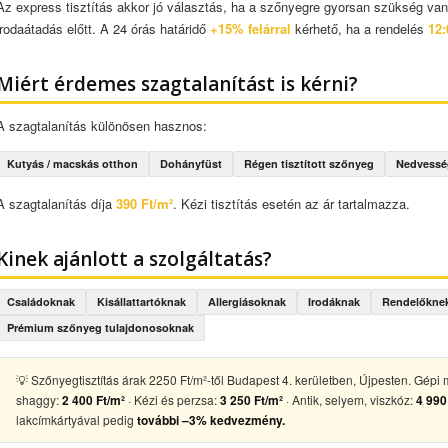
Az express tisztítás akkor jó választás, ha a szőnyegre gyorsan szükség van
irodaátadás előtt. A 24 órás határidő
+15% felárral
kérhető, ha a rendelés
12:
Miért érdemes szagtalanítást is kérni?
A szagtalanítás különösen hasznos:
Kutyás / macskás otthon
Dohányfüst
Régen tisztított szőnyeg
Nedvessé
A szagtalanítás díja
390 Ft/m²
. Kézi tisztítás esetén az ár tartalmazza.
Kinek ajánlott a szolgáltatás?
Családoknak
Kisállattartóknak
Allergiásoknak
Irodáknak
Rendelőkne
Prémium szőnyeg tulajdonosoknak
💡 Szőnyegtisztítás árak 2250 Ft/m²-től Budapest 4. kerületben, Újpesten. Gép
shaggy:
2 400 Ft/m²
· Kézi és perzsa:
3 250 Ft/m²
· Antik, selyem, viszkóz:
4 990
lakcímkártyával pedig
további –3% kedvezmény.