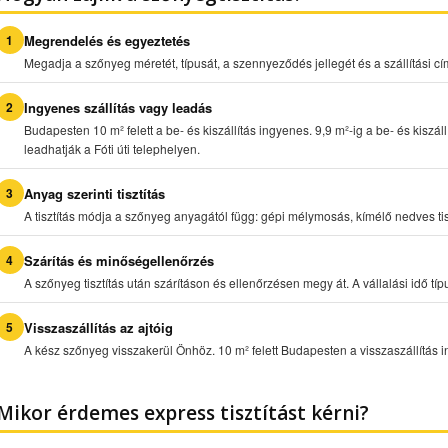
Megrendelés és egyeztetés
Megadja a szőnyeg méretét, típusát, a szennyeződés jellegét és a szállítási cí
Ingyenes szállítás vagy leadás
Budapesten 10 m² felett a be- és kiszállítás ingyenes. 9,9 m²-ig a be- és kiszál
leadhatják a Fóti úti telephelyen.
Anyag szerinti tisztítás
A tisztítás módja a szőnyeg anyagától függ: gépi mélymosás, kímélő nedves tisz
Szárítás és minőségellenőrzés
A szőnyeg tisztítás után szárításon és ellenőrzésen megy át. A vállalási idő t
Visszaszállítás az ajtóig
A kész szőnyeg visszakerül Önhöz. 10 m² felett Budapesten a visszaszállítás 
Mikor érdemes express tisztítást kérni?