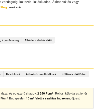
: vendégség, költözés, lakáskiadás, Airbnb-váltás vagy
00-ig
beérkezik.
g / penészszag
Albérlet / eladás előtt
k
Üzleteknek
Airbnb-üzemeltetőknek
Költözés előtt/után
i műszál és egyszerű shaggy:
2 250 Ft/m²
· Rojtos, kétoldalas, fehér
 Ft/m²
. Budapesten
10 m² felett a szállítás ingyenes
, újpesti