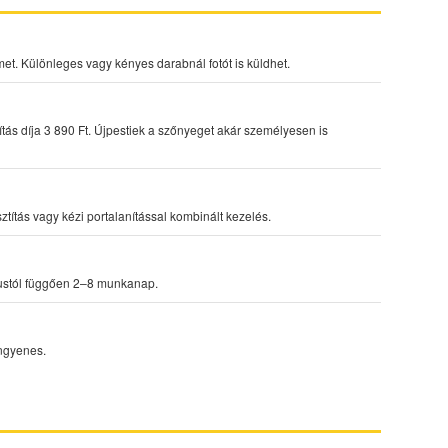
met. Különleges vagy kényes darabnál fotót is küldhet.
lítás díja 3 890 Ft. Újpestiek a szőnyeget akár személyesen is
títás vagy kézi portalanítással kombinált kezelés.
ípustól függően 2–8 munkanap.
ingyenes.