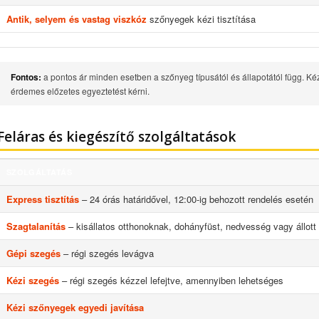
Antik, selyem és vastag viszkóz
szőnyegek kézi tisztítása
Fontos:
a pontos ár minden esetben a szőnyeg típusától és állapotától függ. Ké
érdemes előzetes egyeztetést kérni.
Feláras és kiegészítő szolgáltatások
SZOLGÁLTATÁS
Express tisztítás
– 24 órás határidővel, 12:00-ig behozott rendelés esetén
Szagtalanítás
– kisállatos otthonoknak, dohányfüst, nedvesség vagy állott 
Gépi szegés
– régi szegés levágva
Kézi szegés
– régi szegés kézzel lefejtve, amennyiben lehetséges
Kézi szőnyegek egyedi javítása