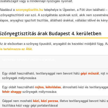
kisállatszagot vagy a mindennapi nyüzsgés nyomait.
Ráadásul a
szonyegtisztito.hu
telephelye is Újpesten, a Fóti úton található 
szőnyegtisztítóról van szó. A szolgáltatás azoknak szól, akik nem szeretnéne
alapos, anyaghoz igazított tisztítás, átlátható árakkal, vállalási idővel és kén
Szőnyegtisztítás árak Budapest 4. kerületben
Az ár elsősorban a szőnyeg típusától, anyagától és kezelési módjától függ. Az
és tartalmazza az Áfát.
SZŐNYEG TÍPUSA / TISZTÍTÁS MÓDJA
Egy oldalt használható, textilanyaggal nem bevont hátú
gépi műszál
, rojt 
szőnyegek mélymosása
Egy oldalt használható
rojtos, kétoldalas
, átmosható kézi és textilanyagga
fehér shaggy
szőnyegek mélymosása
Géppel nem mosható
kézi, kézi perzsa
, illetve textilanyaggal bevont hát
tisztítása kézi vagy gépi portalanítással