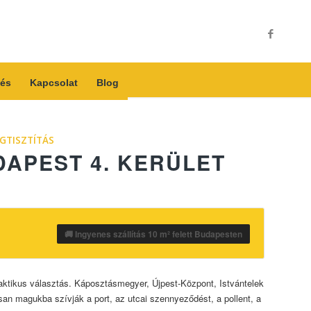
és
Kapcsolat
Blog
GTISZTÍTÁS
DAPEST 4. KERÜLET
🚚 Ingyenes szállítás 10 m² felett Budapesten
raktikus választás. Káposztásmegyer, Újpest-Központ, Istvántelek
an magukba szívják a port, az utcai szennyeződést, a pollent, a