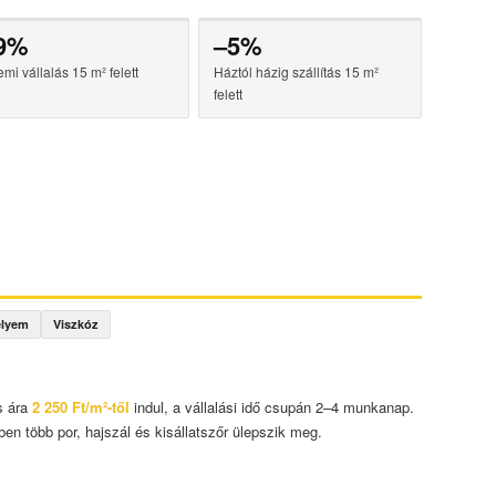
9%
–5%
mi vállalás 15 m² felett
Háztól házig szállítás 15 m²
felett
elyem
Viszkóz
s ára
2 250 Ft/m²-től
indul, a vállalási idő csupán 2–4 munkanap.
en több por, hajszál és kisállatszőr ülepszik meg.