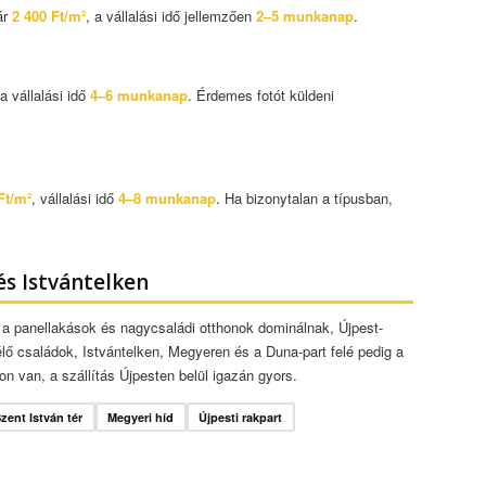
ár
2 400 Ft/m²
, a vállalási idő jellemzően
2–5 munkanap
.
 a vállalási idő
4–6 munkanap
. Érdemes fotót küldeni
Ft/m²
, vállalási idő
4–8 munkanap
. Ha bizonytalan a típusban,
s Istvántelken
n a panellakások és nagycsaládi otthonok dominálnak, Újpest-
élő családok, Istvántelken, Megyeren és a Duna-part felé pedig a
ton van, a szállítás Újpesten belül igazán gyors.
zent István tér
Megyeri híd
Újpesti rakpart