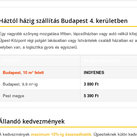
Háztól házig szállítás Budapest 4. kerületben
Egy nagyobb szőnyeg mozgatása liftben, lépcsőházban vagy autó nélkül kife
Újpest-Központ régi polgári lakásaiban vagy Istvántelek családi házaiban ez a
helyben van, a logisztika gyors és egyszerű.
TERÜLET
BE- ÉS KISZÁLLÍTÁS
Budapest, 10 m² felett
INGYENES
Budapest, 9,9 m²-ig
3 890 Ft
Pest megye
5 390 Ft
Állandó kedvezmények
A kedvezmények
maximum 15%-ig összeadhatók.
Újpestieknek külön kedv