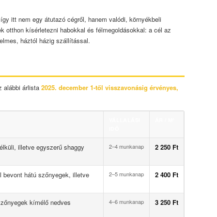
– így itt nem egy átutazó cégről, hanem valódi, környékbeli
k otthon kísérletezni habokkal és félmegoldásokkal: a cél az
yelmes, háztól házig szállítással.
 alábbi árlista
2025. december 1-től visszavonásig érvényes,
VÁLLALÁSI
ÁR / M²
IDŐ
nélküli, illetve egyszerű shaggy
2–4 munkanap
2 250 Ft
l bevont hátú szőnyegek, illetve
2–5 munkanap
2 400 Ft
ú szőnyegek kímélő nedves
4–6 munkanap
3 250 Ft