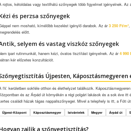
A rojtos, kétoldalas vagy textilhátú szőnyegek több figyelmet igényelnek. Az 
Kézi és perzsa szőnyegek
Géppel nem mosható, kímélőbb kezelést igénylő darabok. Az ár
3 250 Ft/m²
,
megrendelés előtt.
Antik, selyem és vastag viszkóz szőnyegek
Nem ipari rutinmunkát, hanem kézi, óvatos tisztítást igényelnek. Az ár
4 990 
bátran kér előzetes konzultációt.
Szőnyegtisztítás Újpesten, Káposztásmegyeren é
A IV. kerületben sokféle otthon és élethelyzet találkozik. Káposztásmegyere
Központban és az Árpád út környékén a régi polgári lakások és a sok éve itt 
kertes családi házak tágas nappaliszőnyegei. Mivel a telephely is itt, a Fóti ú
Újpest-Központ
Káposztásmegyer
Istvántelek
Megyer
Árpád út
S
Hogyan zajlik a szőnyegtisztítás?